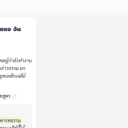
แสดง อัน
ุคคลผู้กำลังทำงาน
ารกล่าวธรรม ยก
ุทเทสิกเจดีย์
ิยสูตร
าเคารพธรรม