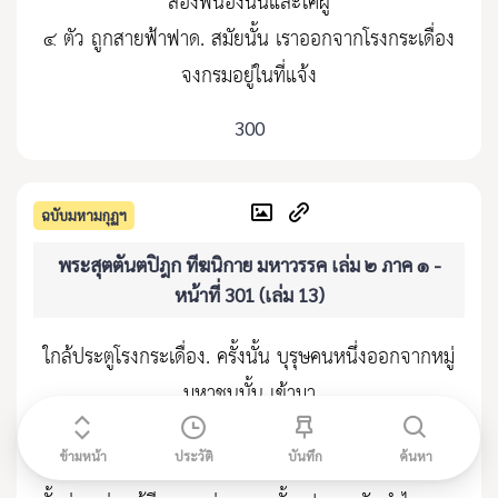
สองพี่น้องนั้นและโคผู้
๔ ตัว ถูกสายฟ้าฟาด. สมัยนั้น เราออกจากโรงกระเดื่อง
จงกรมอยู่ในที่แจ้ง
300
ฉบับมหามกุฏฯ
พระสุตตันตปิฎก ทีฆนิกาย มหาวรรค เล่ม ๒ ภาค ๑ -
หน้าที่ 301 (เล่ม 13)
ใกล้ประตูโรงกระเดื่อง. ครั้งนั้น บุรุษคนหนึ่งออกจากหมู่
มหาชนนั้น เข้ามา
หาเรา อภิวาทเราแล้ว ยื่นอยู่ ณ ที่สมควรส่วนข้างหนึ่ง.
ข้ามหน้า
ประวัติ
บันทึก
ค้นหา
เราได้กล่าวกะบุรุษ