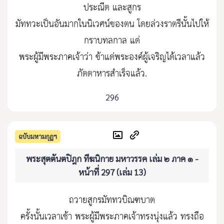
ประณีต และสูกร
มัททวะเป็นอันมากในนิเวศน์ของตน โดยล่วงราตรีนั้นไปให้
กราบทลกาล แด่
พระผู้มีพระภาคเจ้าว่า ข้าแด่พระองค์ผู้เจริญได้เวลาแล้ว
ภัตตาหารสำเร็จแล้ว.
296
ฉบับมหามกุฏฯ
พระสุตตันตปิฎก ทีฆนิกาย มหาวรรค เล่ม ๒ ภาค ๑ -
หน้าที่ 297 (เล่ม 13)
ถวายสูกรมัททวบิณฑบาต
ครั้งนั้นเวลาเช้า พระผู้มีพระภาคเจ้าทรงนุ่งแล้ว ทรงถือ