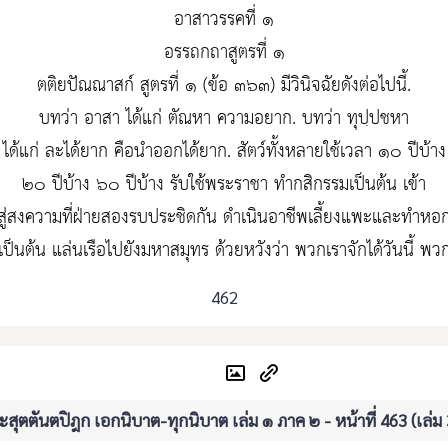
อาสาวรรคที่ ๑
อรรถกถาสูตรที่ ๑
ตติยปัณณาสก์ สูตรที่ ๑ (ข้อ ๓๖๓) มีวินิจฉัยดังต่อไปนี้.
บทว่า อาสา ได้แก่ ตัณหา ความอยาก. บทว่า ทุปฺปชหา
ได้แก่ ละได้ยาก คือนำออกได้ยาก. สัตว์ทั้งหลายใช้เวลา ๑๐ ปีบ้าง
๒๐ ปีบ้าง ๖๐ ปีบ้าง รับใช้พระราชา ทำกสิกรรมเป็นต้น เข้า
สู่สงความที่ฝ่ายสองรบประชิดกัน ดำเนินอาชีพเลี้ยงแพะและทำหอ
เป็นต้น แล่นเรือไปยังมหาสมุทร ด้วยหวังว่า พวกเราจักได้วันนี้ พว
462
สุตตันตปิฎก เอกนิบาต-ทุกนิบาต เล่ม ๑ ภาค ๒ - หน้าที่ 463 (เล่ม