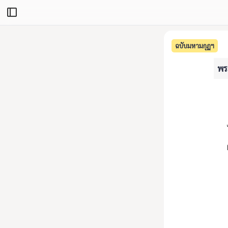
ฉบับมหามกุฏฯ
พระ