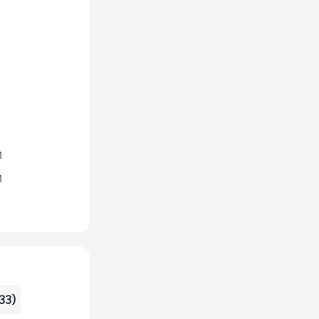
ก
ก
 33)