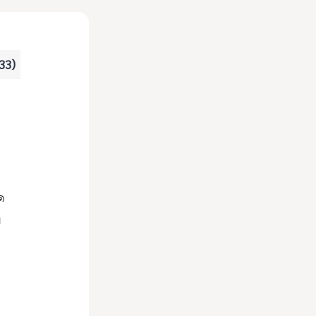
 33)
๑
ง