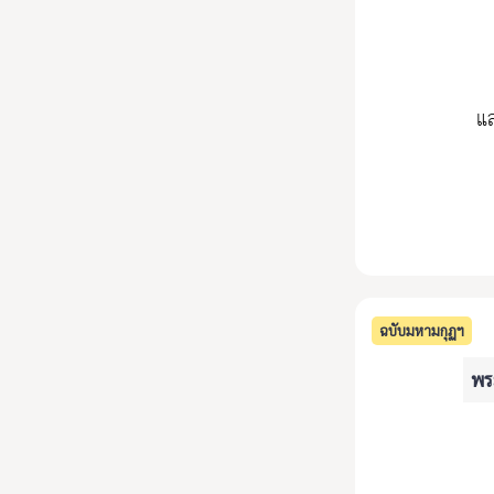
แล
ฉบับมหามกุฏฯ
พระ