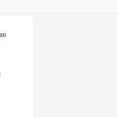
 33)
ล
้