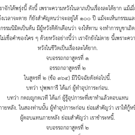
ราจักได้พรุ่งนี้ ดังนี้ เพราะความหวังในลาภเป็นเรื่องละได้ยาก แม้เมื
ถึงเวลาจะตาย ก็ยังสำคัญตนว่าจะอยู่ได้ ๑๐๐ ปี แม้จะเห็นกรรมแล
กรรมนิมิตเป็นต้น มีผู้หวังดีตักเตือนว่า จงให้ทาน จงทำการบูชาเถิด
็ไม่เชื่อคำของใคร ๆ ด้วยหวังอย่างนี้ว่า เราจักยังไม่ตาย นี้เพราะคว
หวังในชีวิตเป็นเรื่องละได้ยาก.
จบอรรถกถาสูตรที่ ๑
อรรถกถาสูตรที่ ๒
ในสูตรที่ ๒ (ข้อ ๓๖๔) มีวินิจฉัยดังต่อไปนี้.
บทว่า ปุพฺพการี ได้แก่ ผู้ทำอุปการะก่อน.
บทว่า กตญฺญูกตเวที ได้แก่ ผู้รู้อุปการะที่เขาทำแล้วตอบแทน
ภายหลัง. ในสองท่านนั้น ผู้ทำอุปการะก่อน ย่อมสำคัญว่า เราให้กู้หนี
ผู้ตอบแทนภายหลัง ย่อมสำคัญว่า เราชำระหนี้.
จบอรรถกถาสูตรที่ ๒