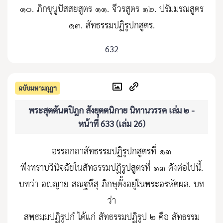
๑๐. ภิกขุนูปัสสยสูตร ๑๑. จีวรสูตร ๑๒. ปรัมมรณสูตร
๑๓. สัทธรรมปฏิรูปกสูตร.
632
ฉบับมหามกุฏฯ
พระสุตตันตปิฎก สังยุตตนิกาย นิทานวรรค เล่ม ๒ -
หน้าที่ 633 (เล่ม 26)
อรรถกถาสัทธรรมปฏิรูปกสูตรที่ ๑๓
พึงทราบวินิจฉัยในสัทธรรมปฏิรูปสูตรที่ ๑๓ ดังต่อไปนี้.
บทว่า อญฺญาย สณฺฐหึสุ ภิกษุตั้งอยู่ในพระอรหัตผล. บท
ว่า
สพฺธมฺมปฏิรูปกํ ได้แก่ สัทธรรมปฏิรูป ๒ คือ สัทธรรม