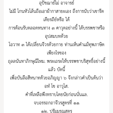
อุปัชฌาย์ไม่ อาจารย์
ไม่มี โกนหัวโล้นถือเอาผ้ากาสายะเอง ถึงการนับว่าเขารีต
เดียรถีย์หรือ ได้
การต้อนรับตลอดหนทาง ๓ คาวุตอย่างนี้ ได้บรรพชาหรือ
อุปสมบทด้วย
โอวาท ๓ ได้เปลี่ยนจีวรด้วยกาย ท่านเห็นคำแม้ทุพภาษิต
เพียงไรของ
ถุลลนันทาภิกษุณีไหม. พระเถระให้บรรพชาบริสุทธิ์อย่างนี้
แล้ว บัดนี้
เพื่อบันลือสีหนาทด้วยอภิญญา ๖ จึงกล่าวคำเป็นต้นว่า
อหํ โข อาวุโส.
คำที่เหลือพึงทราบโดยนัยก่อนนั่นแล.
จบอรรถกถาจีวรสูตรที่ ๑๑
๑๒. ปรัมมรณสูตร