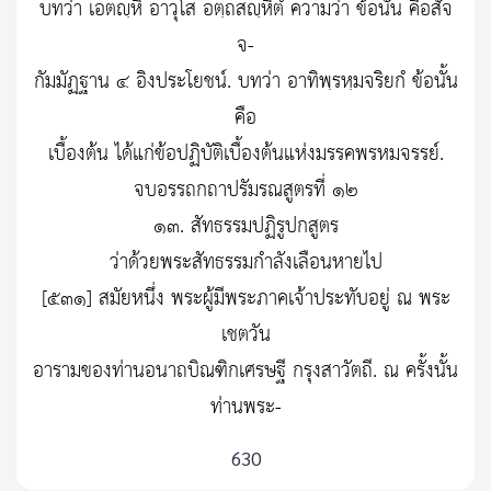
บทว่า เอตญฺหิ อาวุโส อตฺถสญฺหิตํ ความว่า ข้อนั้น คือสัจ
จ-
กัมมัฏฐาน ๔ อิงประโยชน์. บทว่า อาทิพฺรหฺมจริยกํ ข้อนั้น
คือ
เบื้องต้น ได้แก่ข้อปฏิบัติเบื้องต้นแห่งมรรคพรหมจรรย์.
จบอรรถกถาปรัมรณสูตรที่ ๑๒
๑๓. สัทธรรมปฏิรูปกสูตร
ว่าด้วยพระสัทธรรมกำลังเลือนหายไป
[๕๓๑] สมัยหนึ่ง พระผู้มีพระภาคเจ้าประทับอยู่ ณ พระ
เชตวัน
อารามของท่านอนาถบิณฑิกเศรษฐี กรุงสาวัตถี. ณ ครั้งนั้น
ท่านพระ-
630