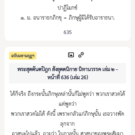
ปาฏิโมกข์
๑. ม. อนาราธกภิกฺขุ = ภิกษุผู้มิได้รับอาราธนา.
635
ฉบับมหามกุฏฯ
พระสุตตันตปิฎก สังยุตตนิกาย นิทานวรรค เล่ม ๒ -
หน้าที่ 636 (เล่ม 26)
ได้ก็จริง ถึงกระนั้นภิกษุเหล่านั้นก็ไม่พูดว่า พวกเราสวดได้
แต่พูดว่า
พวกเราสวดไม่ได้ ดังนี้ เพราะกลัวแก่ภิกษุนั้น เธอวางพัด
ลุกจาก
อาสนะไปแล้ว. ถามว่า ในกาลนั้น ศาสนาของพระสัมมา