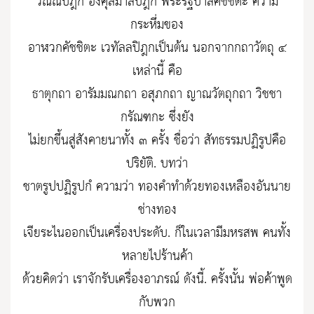
วัณณปิฎก อังคุลิมาลปิฎก พระรัฐบาลคัชชิตะ ความ
กระหึ่มของ
อาฬวกคัชชิตะ เวทัลลปิฎกเป็นต้น นอกจากกถาวัตถุ ๔
เหล่านี้ คือ
ธาตุกถา อารัมมณกถา อสุภกถา ญาณวัตถุกถา วิชชา
กรัณฑกะ ซึ่งยัง
ไม่ยกขึ้นสู่สังคายนาทั้ง ๓ ครั้ง ชื่อว่า สัทธรรมปฏิรูปคือ
ปริยัติ. บทว่า
ชาตรูปปฏิรูปกํ ความว่า ทองคำทำด้วยทองเหลืองอันนาย
ช่างทอง
เจียระไนออกเป็นเครื่องประดับ. ก็ในเวลามีมหรสพ คนทั้ง
หลายไปร้านค้า
ด้วยคิดว่า เราจักรับเครื่องอาภรณ์ ดังนี้. ครั้งนั้น พ่อค้าพูด
กับพวก