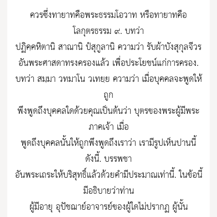
ควรซึ่งทายาทคือพระธรรมโอวาท หรือทายาทคือ
โลกุตรธรรม ๙. บทว่า
ปฏิคฺคหิตานิ สาณานิ ปํสุกูลานิ ความว่า รับผ้าบังสุกุลจีวร
อันพระศาสดาทรงครองแล้ว เพื่อประโยชน์แก่การครอง.
บทว่า สมฺมา วทมาโน วเทยฺย ความว่า เมื่อบุคคลจะพูดให้
ถูก
พึงพูดถึงบุคคลใดด้วยคุณเป็นต้นว่า บุตรของพระผู้มีพระ
ภาคเจ้า เมื่อ
พูดถึงบุคคลนั้นให้ถูกพึงพูดถึงเราว่า เรามีรูปเห็นปานนี้
ดังนี้. บรรพชา
อันพระเถระให้บริสุทธิ์แล้วด้วยคำมีประมาณเท่านี้. ในข้อนี้
มีอธิบายว่าท่าน
ผู้มีอายุ อุปัชฌาย์อาจารย์ของผู้ใดไม่ปรากฏ ผู้นั้น