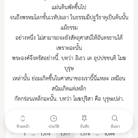
แผ่นดินพัดขึ้นไป
จนถึงพรหมโลกชั้นเวหัปผลา ในธรรมมีปฐวีธาตุเป็นต้นนั้น
แม้ธรรม
อย่างหนึ่ง ไม่สามารถจะยังสัตถุศาสน์ให้อันตรธานได้
เพราะฉะนั้น
พระองค์จึงตรัสอย่างนี้. บทว่า อิเธว เต อุปปชฺชนฺติ โมฆ
บุรุษ
เหล่านั้น ย่อมเกิดขึ้นในศาสนาของเรานี้นี่แหละ เหมือน
สนิมเกิดแต่เหล็ก
กัดกร่อนเหล็กฉะนั้น. บทว่า โมฆปุริสา คือ บุรุษเปล่า.
636
ข้ามหน้า
ประวัติ
บันทึก
ค้นหา
…
…
1
1,576
1,577
1,578
8,098