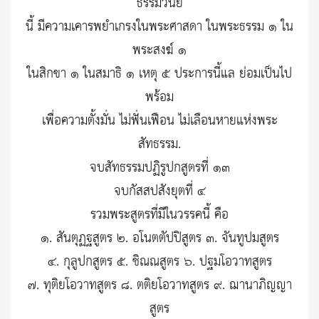
ธรรมวินัย
นี้ มีความเคารพยำเกรงในพระศาสดา ในพระธรรม ๑ ใน
พระสงฆ์ ๑
ในสิกขา ๑ ในสมาธิ ๑ เหตุ ๕ ประการนี้แล ย่อมเป็นไป
พร้อม
เพื่อความตั้งมั่น ไม่ฟั่นเฟือน ไม่เลือนหายแห่งพระ
สัทธรรม.
จบสัทธรรมปฏิรูปกสูตรที่ ๑๓
จบกัสสปสังยุตที่ ๔
รวมพระสูตรที่มีในวรรคนี้ คือ
๑. สันตุฏฐสูตร ๒. อโนตตัปปิสูตร ๓. จันทูปมสูตร
๔. กุลูปกสูตร ๕. ชิณณสูตร ๖. ปฐมโอวาทสูตร
๗. ทุติยโอวาทสูตร ๘. ตติยโอวาทสูตร ๙. ฌานาภิญญา
สูตร