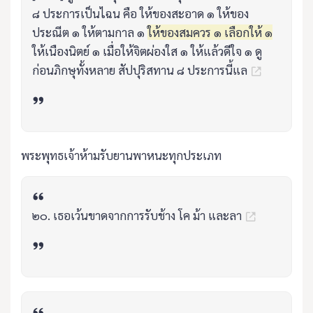
๘ ประการเป็นไฉน คือ ให้ของสะอาด ๑ ให้ของ
ประณีต ๑ ให้ตามกาล ๑
ให้ของสมควร ๑ เลือกให้ ๑
ให้เนืองนิตย์ ๑ เมื่อให้จิตผ่องใส ๑ ให้แล้วดีใจ ๑ ดู
ก่อนภิกษุทั้งหลาย สัปปุริสทาน ๘ ประการนี้แล
พระพุทธเจ้าห้ามรับยานพาหนะทุกประเภท
๒๐. เธอเว้นขาดจากการรับช้าง โค ม้า และลา