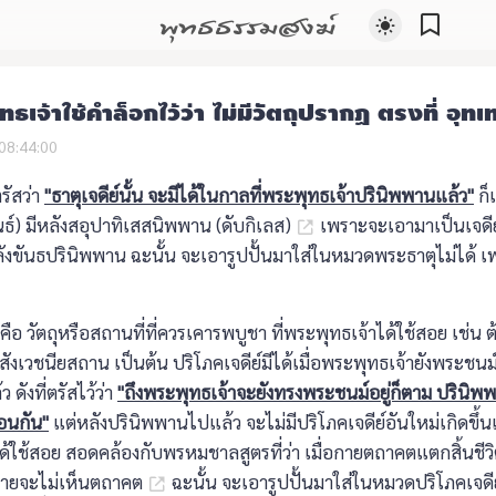
พุทธธรรมสงฆ์
ทธเจ้าใช้คำล็อกไว้ว่า ไม่มีวัตถุปรากฏ ตรงที่ อุทเท
08:44:00
ตรัสว่า
"ธาตุเจดีย์นั้น จะมีได้ในกาลที่พระพุทธเจ้าปรินิพพานแล้ว"
ก็
ธ์) มีหลังสอุปาทิเสสนิพพาน (ดับกิเลส)
เพราะจะเอามาเป็นเจดีย์
อหลังขันธปรินิพพาน ฉะนั้น จะเอารูปปั้นมาใส่ในหมวดพระธาตุไม่ได้ เพ
คือ วัตถุหรือสถานที่ที่ควรเคารพบูชา ที่พระพุทธเจ้าได้ใช้สอย เช่น ต้
ร สังเวชนียสถาน เป็นต้น ปริโภคเจดีย์มีได้เมื่อพระพุทธเจ้ายังพระชนม
ดังที่ตรัสไว้ว่า
"ถึงพระพุทธเจ้าจะยังทรงพระชนม์อยู่ก็ตาม ปรินิพ
ือนกัน"
แต่หลังปรินิพพานไปแล้ว จะไม่มีปริโภคเจดีย์อันใหม่เกิดขึ้น
ด้ใช้สอย สอดคล้องกับพรหมชาลสูตรที่ว่า เมื่อกายตถาคตแตกสิ้นชีว
ลายจะไม่เห็นตถาคต
ฉะนั้น จะเอารูปปั้นมาใส่ในหมวดปริโภคเจดีย์