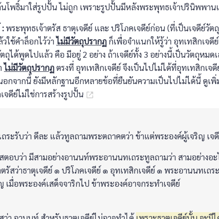
โพธิ์มาใส่รูปปั้น ไม่ถูก เพราะรูปปั้นมีหลังพระพุทธเจ้าปรินิพพาน
 :
พระพุทธเจ้าตรัส ธาตุเจดีย์ และ ปริโภคเจดีย์ก่อน (ที่เป็นเจดีย์วัตถุ
ล้วใช้คำล็อกไว้ว่า
ไม่มีวัตถุปรากฏ
ก็เพื่อจำแนกให้รู้ว่า อุทเทสิกเจดีย์ 
ตถุได้พูดไปแล้ว คือ มีอยู่ 2 อย่าง ถ้าเจดีย์ทั้ง 3 อย่างนี้เป็นวัตถุห
่า
ไม่มีวัตถุปรากฏ
ตรงที่ อุทเทสิกเจดีย์ จึงเป็นไปไม่ได้ที่อุทเทสิกเจ
 นอกจากนี้ ยังมีหลักฐานอีกหลายข้อที่ยืนยันความเป็นไปไม่ได้นี้ ดูเพิ่ม
จดีย์ไม่ใช่การสร้างรูปปั้น
ระรับว่า ดีละ แล้วทูลถามพระตถาคตว่า ข้าแต่พระองค์ผู้เจริญ เจดีย์
สตอบว่า มีสามอย่างอานนท์พระอานนทเถระทูลถามว่า สามอย่างอะไ
รัสว่าธาตุเจดีย์ ๑ ปริโภคเจดีย์ ๑ อุทเทสิกเจดีย์ ๑ พระอานนทเถระท
ิญ เมื่อพระองค์เสด็จจาริกไป ข้าพระองค์อาจกระทำเจดีย์
ว่า อานนท์ สำหรับธาตุเจดีย์ไม่อาจทำได้
เพราะธาตุเจดีย์นั้น จะมีไ