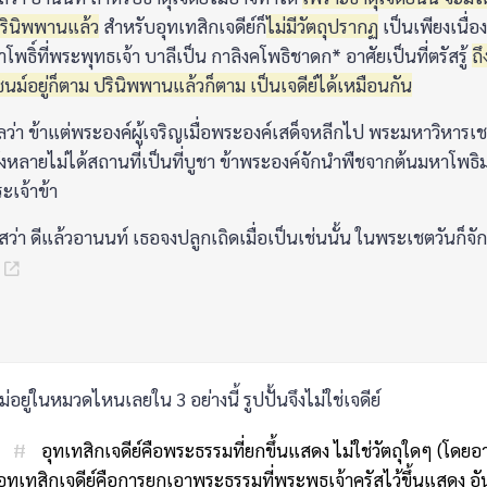
รินิพพานแล้ว
สำหรับอุทเทสิกเจดีย์ก็
ไม่มีวัตถุปรากฏ
เป็นเพียงเนื่
าโพธิ์ที่พระพุทธเจ้า บาลีเป็น กาลิงคโพธิชาดก* อาศัยเป็นที่ตรัสรู้
ถ
ม์อยู่ก็ตาม ปรินิพพานแล้วก็ตาม เป็นเจดีย์ได้เหมือนกัน
่า ข้าแต่พระองค์ผู้เจริญเมื่อพระองค์เสด็จหลีกไป พระมหาวิหารเชต
ั้งหลายไม่ได้สถานที่เป็นที่บูชา ข้าพระองค์จักนำพืชจากต้นมหาโพธิม
ะเจ้าข้า
่า ดีแล้วอานนท์ เธอจงปลูกเถิดเมื่อเป็นเช่นนั้น ในพระเชตวันก็จั
.
ไม่อยู่ในหมวดไหนเลยใน 3 อย่างนี้ รูปปั้นจึงไม่ใช่เจดีย์
:
#
อุทเทสิกเจดีย์คือพระธรรมที่ยกขึ้นแสดง ไม่ใช่วัตถุใดๆ (โดย
ุทเทสิกเจดีย์คือการยกเอาพระธรรมที่พระพุธเจ้าครัสไว้ขึ้นแสดง อั