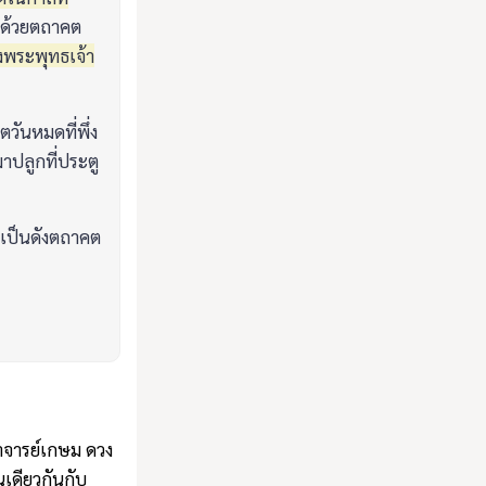
องด้วยตถาคต
ึงพระพุทธเจ้า
วันหมดที่พึ่ง
าปลูกที่ประตู
กเป็นดังตถาคต
อาจารย์เกษม ดวง
นเดียวกันกับ