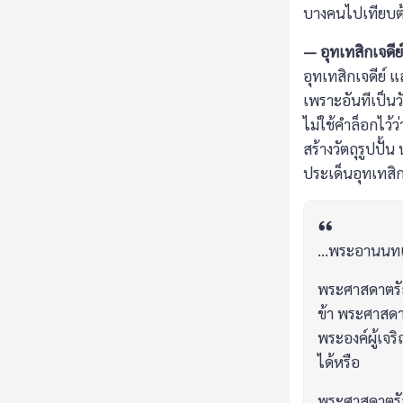
บางคนไปเทียบต้น
— อุทเทสิกเจดีย์
อุทเทสิกเจดีย์ แ
เพราะอันทีเป็นวั
ไม่ใช้คำล็อกไว้ว
สร้างวัตถุรูปปั้น
ประเด็นอุทเทสิกเ
...พระอานนทเถ
พระศาสดาตรั
ข้า พระศาสดาต
พระองค์ผู้เจร
ได้หรือ
พระศาสดาตรัส