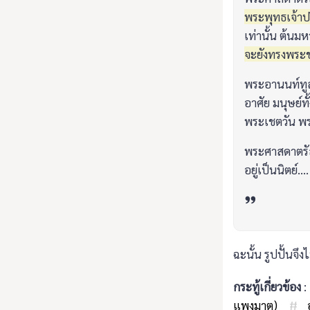
พระพุทธเจ้าป
เท่านั้น ต้นมห
จะยังทรงพระชน
พระอานนท์ทูลว
อาศัย มนุษย์ท
พระเชตวัน พร
พระศาสดาตรัสว
อยู่เป็นนิตย์...
ฉะนั้น รูปปั้นจึง
กระทู้เกี่ยวข้อง
แพงมาต)
#
อ