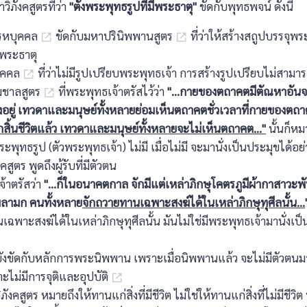
ิภังคสูตรที่ว่า
"ตั้งพระพุทธรูปที่มีพระธาตุ"
ขัดกับพุทธพจน์ ดังนี้
ารหบุคคล
ขัดกับมหาปรินิพพานสูตร
ที่ว่าให้สร้างสถูปบรรจุพระ
ุพระธาตุ
ปุคคล
ที่ว่าไม่มีรูปเปรียบพระพุทธเจ้า การสร้างรูปเปรียบไม่สามา
มชาลสูตร
ที่พระพุทธเจ้าตรัสไว้ว่า
"...กายของตถาคตมีตัณหาอัน
รงอยู่ เทวดาและมนุษย์ทั้งหลายย่อมเห็นตถาคตชั่วเวลาที่กายของตถา
กสิ้นชีวิตแล้ว เทวดาและมนุษย์ทั้งหลายจะไม่เห็นตถาคต..."
นั้นก็หม
 พระพุทธรูป (ตัวพระพุทธเจ้า) ไม่มี เมื่อไม่มี จะมานั่งเป็นประมุขได้อ
คสูตร พูดถึงผู้รับที่มีตัวตน
จ้าตรัสว่า
"...ก็ในอนาคตกาล จักมีแต่เหล่าภิกษุโคตรภูมีผ้ากาสาวะ
รมลามก คนทั้งหลาย
จักถวายทานเฉพาะสงฆ์ได้ในเหล่าภิกษุทุศีลนั้น...
ฉพาะสงฆ์ได้ในเหล่าภิกษุทุศีลนั้น มันไม่ใช่มีพระพุทธเจ้ามานั่งเป
ยังขัดกับหลักการพระนิพพาน เพราะเมื่อนิพพานแล้ว จะไม่มีตัวตนม
ะไม่มีการจุติและอุปบัติ
ังคสูตร หมายถึงให้ทานแก่สิ่งที่มีชีวิต ไม่ใช่ให้ทานแก่สิ่งที่ไม่มีชีวิต 