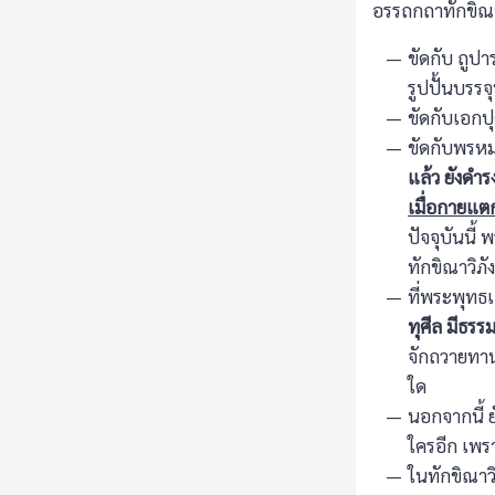
อรรถกถาทักขิณาว
ขัดกับ ถูป
รูปปั้นบรรจ
ขัดกับเอก
ขัดกับพรห
แล้ว ยังดำ
เมื่อกายแต
ปัจจุบันนี้
ทักขิณาวิภัง
ที่พระพุทธเ
ทุศีล มีธร
จักถวายทานเ
ใด
นอกจากนี้ 
ใครอีก เพรา
ในทักขิณาวิภ