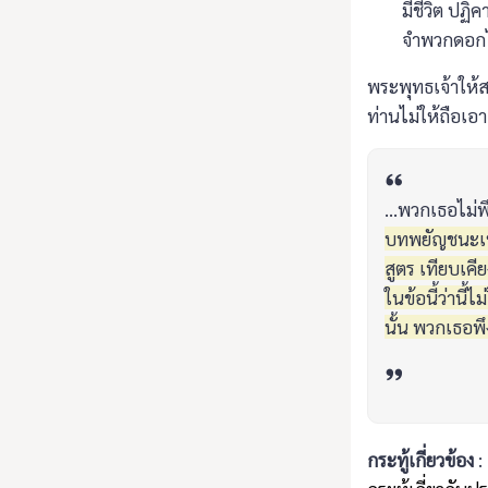
มีชีวิต ปฏิค
จำพวกดอกไม
พระพุทธเจ้าให้
ท่านไม่ให้ถือเอา
...พวกเธอไม่พึ
บทพยัญชนะเหล
สูตร เทียบเคี
ในข้อนี้ว่านี
นั้น พวกเธอพึง
กระทู้เกี่ยวข้อง