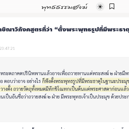
พุทธธรรมสงฆ์
ิณาวิภังคสูตรที่ว่า “ตั้งพระพุทธรูปที่มีพระธาต
23:47:21
เมือพระตถาคตปรินิพพานแล้วอาจเพื่อถวายทานแด่พระสงฆ์ ๒ ฝ่ายมีพ
ือ ตอบว่าอาจ อย่างไร
ก็พึงตั้งพระพุทธรูปที่มีพระธาตุในฐานะประม
วางตั้ง ถวายวัตถุทั้งหมดมีทักขิโณทกเป็นต้นแด่พระศาสดาก่อนแล
นเป็นอันชื่อว่าถวายสงฆ์ ๒ ฝ่าย มีพระพุทธเจ้าเป็นประมุข ด้วยประก