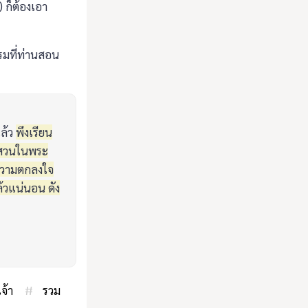
) ก็ต้องเอา
รมที่ท่านสอน
แล้ว
พึงเรียน
บสวนในพระ
งความตกลงใจ
ล้วแน่นอน ดัง
เจ้า
#
รวม