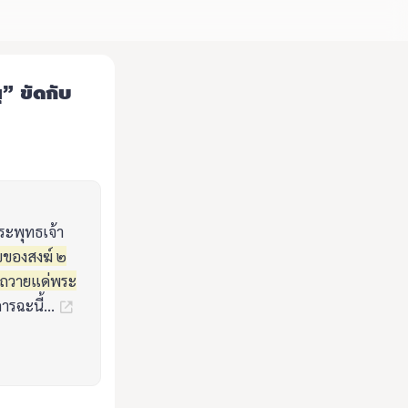
ุ” ขัดกับ
ระพุทธเจ้า
ุขของสงฆ์ ๒
้วถวายแด่พระ
ารฉะนี้...