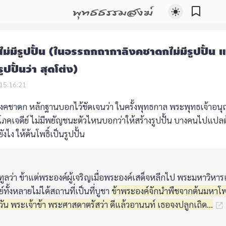
พุทธธรรมสงฆ์
มไม่มีรูปปั้น (ในอรรถกถากาลิงคชาดกไม่มีรูปปั้น แ
อรูปปั้นว่า สุดโต่ง)
15:16:21
คชาดก หลักฐานบอกไว้ชัดเจนว่า ในครั้งพุทธกาล พระพุทธเจ้าอนุ
ริโภคเจดีย์ ไม่มีพยัญชนะตัวไหนบอกว่าให้สร้างรูปปั้น บางคนไปแปลต้
ังไง ให้ต้นโพธิ์เป็นรูปปั้น
ูลว่า ข้าแต่พระองค์ผู้เจริญเมื่อพระองค์เสด็จหลีกไป พระมหาวิหาร
ย์ทั้งหลายไม่ได้สถานที่เป็นที่บูชา
ข้าพระองค์จักนำพืชจากต้นมหาโพธ
น พระเจ้าข้า พระศาสดาตรัสว่า ดีแล้วอานนท์ เธอจงปลูกเถิด...