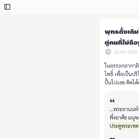
พุทธดั้งเดิ
ตู่คนที่ไม่ถื
23/05/2025 
ในอรรถกถากาลิง
โพธิ์ เพื่อเป็นป
ปั้นไปเลย คิดได้ย
...พระอานนท์ท
พึ่งอาศัย มนุษ
ประตูพระเชตวั