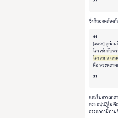
ซึ่งก็สอดคล้องกั
[๑๔๓] ดูก่อนภิ
ใครเช่นกับพร
ใครเสมอ เสมอ
คือ พระตถาคต
และในอรรถกถาเอก
ทรง อปฺปฎิโม คือ
อรรถกถานี้ท่าน