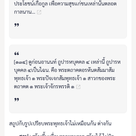
ประโยชน์เกื้อกูล เพื่อความสุขแก่ชนเหล่านั้นตลอด
กาลนาน...
[๑๓๔] ดูก่อนอานนท์ ถูปารหบุคคล ๔ เหล่านี้ ถูปารห
บุคคล ๔เป็นไฉน. คือ พระตถาคตอรหันตสัมมาสัม
พุทธเจ้า ๑ พระปัจเจกสัมพุทธเจ้า ๑ สาวกของพระ
ตถาคต ๑ พระเจ้าจักรพรรดิ ๑
สถูปกับรูปเปรียบพระพุทธเจ้าไม่เหมือนกัน ต่างกัน