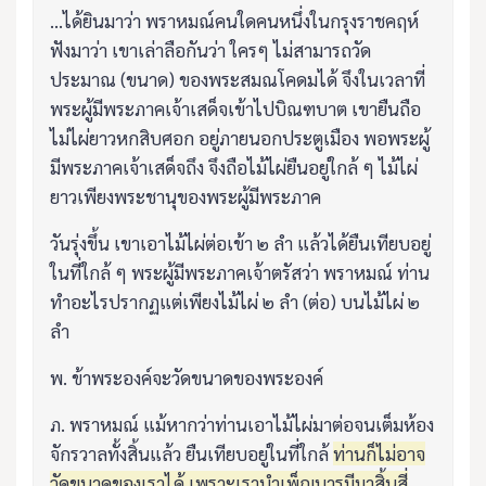
...ได้ยินมาว่า พราหมณ์คนใดคนหนึ่งในกรุงราชคฤห์
ฟังมาว่า เขาเล่าลือกันว่า ใครๆ ไม่สามารถวัด
ประมาณ (ขนาด) ของพระสมณโคดมได้ จึงในเวลาที่
พระผู้มีพระภาคเจ้าเสด็จเข้าไปบิณฑบาต เขายืนถือ
ไม่ไผ่ยาวหกสิบศอก อยู่ภายนอกประตูเมือง พอพระผู้
มีพระภาคเจ้าเสด็จถึง จึงถือไม้ไผ่ยืนอยู่ใกล้ ๆ ไม้ไผ่
ยาวเพียงพระชานุของพระผู้มีพระภาค
วันรุ่งขึ้น เขาเอาไม้ไผ่ต่อเข้า ๒ ลำ แล้วได้ยืนเทียบอยู่
ในที่ใกล้ ๆ พระผู้มีพระภาคเจ้าตรัสว่า พราหมณ์ ท่าน
ทำอะไรปรากฏแต่เพียงไม้ไผ่ ๒ ลำ (ต่อ) บนไม้ไผ่ ๒
ลำ
พ. ข้าพระองค์จะวัดขนาดของพระองค์
ภ. พราหมณ์ แม้หากว่าท่านเอาไม้ไผ่มาต่อจนเต็มห้อง
จักรวาลทั้งสิ้นแล้ว ยืนเทียบอยู่ในที่ใกล้
ท่านก็ไม่อาจ
วัดขนาดของเราได้ เพราะเราบำเพ็ญบารมีมาสิ้นสี่