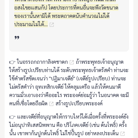
อสงไขยแสนกัป โดยประการที่คนอื่นจะพึงวัดขนาด
ของเรานั้นหามิได้ พระตถาคตนับคำนวณไม่ได้
ประมาณไม่ได้...
👉 ในอรรถกถากาลิงคชาดก
ถ้าพระพุทธเจ้าอนุญาต
ให้สร้างรูปเปรียบท่านได้ ระดับพระพุทธเจ้าตรัสคำ ท่านจะ
ใช้คำตรัสชัดเจนว่า "ปฏิมาเจดีย์" (เจดีย์รูปเปรียบ) ท่านจะ
ไม่ตรัสคำว่า อุทเทสิกเจดีย์ ให้คลุมเครือ แล้วให้คนมาตี
ความมั่วเอาเองว่าคืออะไร พระองค์ย่อมรู้ว่า ในอนาคต จะมี
คนที่เชื่อโดยถือผิด
สร้างรูปเปรียบพระองค์
👉 และเจดีย์ที่อนุญาตให้กราบไหว้ได้เมื่อครั้งที่พระองค์ยัง
ไม่อนุปาทิเสสนิพพาน คือ ปริโภคเจดีย์ (เช่น ต้นโพธิ์) ครั้ง
นั้น เขาพากันปูกต้นโพธิ์ ไม่ใช่ปั้นรูป อย่าหลงประเด็น