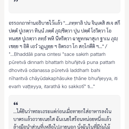
อรรถกถาท่านอธิบายไว้แล้ว "...ภทฺทาลิ ปน จินฺเตสิ สเจ สกึ
ปตฺตํ ปูเรตฺวา ทินฺนํ ภตฺตํ ภุญฺชิตฺวา ปุน ปตฺตํ โธวิตฺวา โอ
ทนสฺส ปูเรตฺวา ลทฺธํ พหิ นีหริตฺวา ฉายูทกผาสุเก ฐาเน ภุญฺ
เชยฺย ฯ อิติ เอวํ วฏฺเฏยฺย ฯ อิตรถา โก สกฺโกตีติ ฯ..." /
"...Bhaddāli pana cintesi "sace sakiṁ pattaṁ
pūretvā dinnaṁ bhattaṁ bhuñjitvā puna pattaṁ
dhovitvā odanassa pūretvā laddhaṁ bahi
nīharitvā chāyūdakaphāsuke ṭhāne bhuñjeyya, iti
evaṁ vaṭṭeyya, itarathā ko sakkotī" ti..."
...ได้ยินว่าพระเถระแต่ก่อนเมื่อทายกใส่อาหารลงใน
บาตรแล้วถวายเนยใส ฉันเนยใสร้อนหน่อยหนึ่งแล้ว
ล้างมือนำส่วนที่เหลือไปภายนอก นั่งฉันในที่มีร่มไม้