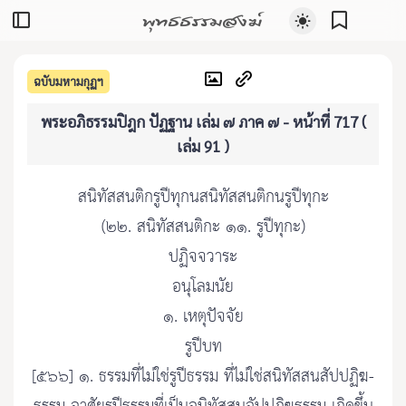
พุทธธรรมสงฆ์
ฉบับมหามกุฏฯ
พระอภิธรรมปิฎก ปัฏฐาน เล่ม ๗ ภาค ๗ - หน้าที่ 717 (
เล่ม 91 )
สนิทัสสนติกรูปีทุกนสนิทัสสนติกนรูปีทุกะ
(๒๒. สนิทัสสนติกะ ๑๑. รูปีทุกะ)
ปฏิจจวาระ
อนุโลมนัย
๑. เหตุปัจจัย
รูปีบท
[๕๖๖] ๑. ธรรมที่ไม่ใช่รูปีธรรม ที่ไม่ใช่สนิทัสสนสัปปฏิฆ-