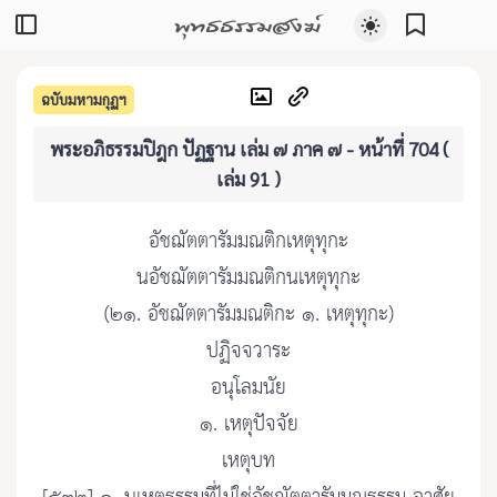
พุทธธรรมสงฆ์
ฉบับมหามกุฏฯ
พระอภิธรรมปิฎก ปัฏฐาน เล่ม ๗ ภาค ๗ - หน้าที่ 704 (
เล่ม 91 )
อัชฌัตตารัมมณติกเหตุทุกะ
นอัชฌัตตารัมมณติกนเหตุทุกะ
(๒๑. อัชฌัตตารัมมณติกะ ๑. เหตุทุกะ)
ปฏิจจวาระ
อนุโลมนัย
๑. เหตุปัจจัย
เหตุบท