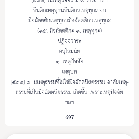
[๕๑๑] ในเหตุปัจจัย มี ๙ วาระ ฯลฯ
หีนติกเหตุทุกนหีนติกนเหตุทุกะ จบ
มิจฉัตตติกเหตุทุกนมิจฉัตตติกนเหตุทุกะ
(๑๕. มิจฉัตตติกะ ๑. เหตุทุกะ)
ปฏิจจวาระ
อนุโลมนัย
๑. เหตุปัจจัย
เหตุบท
[๕๑๒] ๑. นเหตุธรรมที่ไม่ใช่มิจฉัตตนิยตธรรม อาศัยเหตุ-
ธรรมที่เป็นมิจฉัตตนิยธรรม เกิดขึ้น เพราะเหตุปัจจัย
ฯลฯ
697