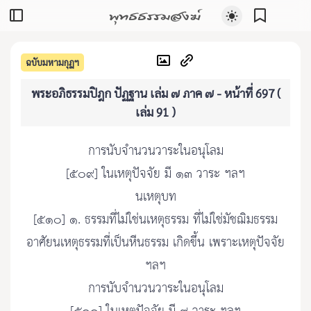
พุทธธรรมสงฆ์
ฉบับมหามกุฏฯ
พระอภิธรรมปิฎก ปัฏฐาน เล่ม ๗ ภาค ๗ - หน้าที่ 697 (
เล่ม 91 )
การนับจำนวนวาระในอนุโลม
[๕๐๙] ในเหตุปัจจัย มี ๑๓ วาระ ฯลฯ
นเหตุบท
[๕๑๐] ๑. ธรรมที่ไม่ใช่นเหตุธรรม ที่ไม่ใช่มัชฌิมธรรม
อาศัยนเหตุธรรมที่เป็นหีนธรรม เกิดขึ้น เพราะเหตุปัจจัย
ฯลฯ
การนับจำนวนวาระในอนุโลม