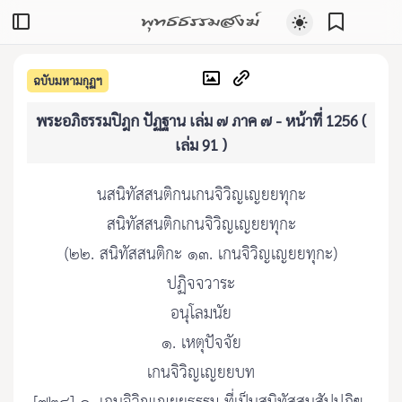
พุทธธรรมสงฆ์
ฉบับมหามกุฏฯ
พระอภิธรรมปิฎก ปัฏฐาน เล่ม ๗ ภาค ๗ - หน้าที่ 1256 (
เล่ม 91 )
นสนิทัสสนติกนเกนจิวิญเญยยทุกะ
สนิทัสสนติกเกนจิวิญเญยยทุกะ
(๒๒. สนิทัสสนติกะ ๑๓. เกนจิวิญเญยยทุกะ)
ปฏิจจวาระ
อนุโลมนัย
๑. เหตุปัจจัย
เกนจิวิญเญยยบท