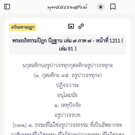
พุทธธรรมสงฆ์
ฉบับมหามกุฏฯ
พระอภิธรรมปิฎก ปัฏฐาน เล่ม ๗ ภาค ๗ - หน้าที่ 1211 (
เล่ม 91 )
นกุสลติกนอรูปาวจรทุกกุสลติกอรูปาวจรทุกะ
(๑. กุสลติกะ ๙๕. อรูปาวจรทุกะ)
ปฏิจจวาระ
อนุโลมนัย
๑. เหตุปัจจัย
อรูปาวจรบท
[๖๓๑] ๑. ธรรมที่ไม่ใช่อรูปาวจรธรรม ที่เป็นอัพยากตะ