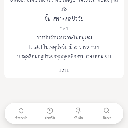
อาศัยธรรมที่ไม่ใช่ธรรม ที่ไม่ใช่อรูปาวจรธรรม ที่ไม่ใช่กุศล
เกิด
ขึ้น เพราะเหตุปัจจัย
ฯลฯ
การนับจำนวนวาระในอนุโลม
[๖๓๒] ในเหตุปัจจัย มี ๕ วาระ ฯลฯ
นกสุลติกนอรูปาวจรทุกกุสลติกอรูปาวจรทุกะ จบ
1211
ข้ามหน้า
ประวัติ
บันทึก
ค้นหา
ติดต่อ admin@etripitaka91.com