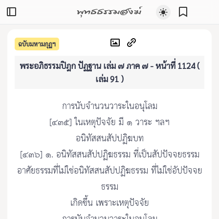
พุทธธรรมสงฆ์
ฉบับมหามกุฏฯ
พระอภิธรรมปิฎก ปัฏฐาน เล่ม ๗ ภาค ๗ - หน้าที่ 1124 (
เล่ม 91 )
การนับจำนวนวาระในอนุโลม
[๔๓๕] ในเหตุปัจจัย มี ๑ วาระ ฯลฯ
อนิทัสสนสัปปฏิฆบท
[๔๓๖] ๑. อนิทัสสนสัปปฏิฆธรรม ที่เป็นสัปปัจจยธรรม
อาศัยธรรมที่ไม่ใช่อนิทัสสนสัปปฏิฆธรรม ที่ไม่ใช่อัปปัจจย
ธรรม
เกิดขึ้น เพราะเหตุปัจจัย