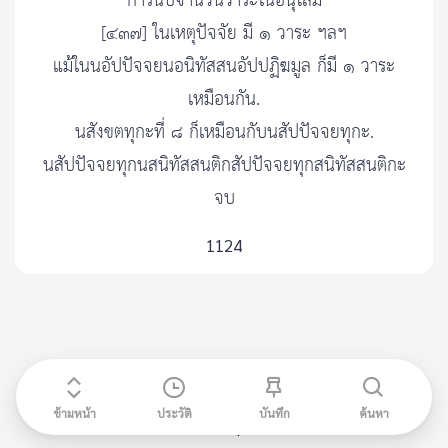
การนับจำนวนวาระในอนุโลม
[๔๓๗] ในเหตุปัจจัย มี ๑ วาระ ฯลฯ
แม้ในนอัปปัจจยนอนิทัสสนอัปปฏิฆมูล ก็มี ๑ วาระ
เหมือนกัน.
นสังขตทุกะที่ ๘ ก็เหมือนกับนสัปปัจจยทุกะ.
นสัปปัจจยทุกนสนิทัสสนติกสัปปัจจยทุกสนิทัสสนติกะ
จบ
1124
ข้ามหน้า
ประวัติ
บันทึก
ค้นหา
ติดต่อ admin@etripitaka91.com