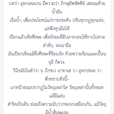
บทว่า อุทกเตลเกน มีความว่า ภิกษุฉัพพัคคีย์ เสยผมด้วย
น้ำมัน
เจือน้ำ, เพื่อประโยชน์แก่การประดับ ปรับทุกกฏทุกแห่ง,
แต่พึงชุบมือให้
เปียกแล้วเช็ดศีรษะ เพื่อยังผมที่มีปลายงอนให้ราบไปตาม
ลำดับ, จะเอามือ
อันเปียกเช็ดแม้ซึ่งศีรษะที่ร้อนจัด ด้วยความร้อนและเปื้อน
ธุลี ก็ควร.
วินิจฉัยในคำว่า น ภิกฺขเว อาทาเส วา อุทกปตฺเต วา
พึงทราบดังนี้:-
เงาหน้าย่อมปรากฏในวัตถุเหล่าใด วัตถุเหล่านั้นทั้งหมด
แม้มีแผ่น
สำริดเป็นต้น ย่อมถึงความนับว่ากระจกเหมือนกัน, แม้วัตถุ
มีน้ำส้มพะอูม