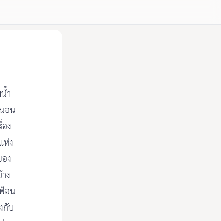
มน้ำ
ง นอน
ื่อง
แห่ง
้ของ
้าง
ฟ้อน
งกับ