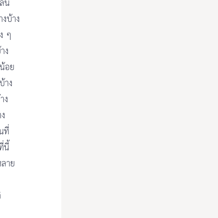
ล่น
างบ้าง
าง ๆ
้าง
ูน้อย
บ้าง
้าง
าง
ที่
นี้
งหลาย
ิ