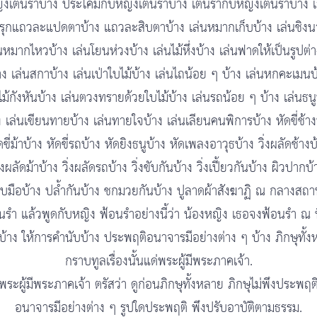
ิงเต้นรำบ้าง ประโคมกับหญิงเต้นรำบ้าง เต้นรำกับหญิงเต้นรำบ้าง เ
ุกแถวละแปดตาบ้าง แถวละสิบตาบ้าง เล่นหมากเก็บบ้าง เล่นชิงน
นหมากไหวบ้าง เล่นโยนห่วงบ้าง เล่นไม้หึ่งบ้าง เล่นฟาดให้เป็นรูปต่
าง เล่นสกาบ้าง เล่นเป่าใบไม้บ้าง เล่นไถน้อย ๆ บ้าง เล่นหกคะเมนบ
ไม้กังหันบ้าง เล่นตวงทรายด้วยใบไม้บ้าง เล่นรถน้อย ๆ บ้าง เล่นธน
ง เล่นเขียนทายบ้าง เล่นทายใจบ้าง เล่นเลียนคนพิการบ้าง หัดขี่ช้าง
ดขี่ม้าบ้าง หัดขี่รถบ้าง หัดยิงธนูบ้าง หัดเพลงอาวุธบ้าง วิ่งผลัดช้างบ
ิ่งผลัดม้าบ้าง วิ่งผลัดรถบ้าง วิ่งขับกันบ้าง วิ่งเปี้ยวกันบ้าง ผิวปากบ้
บมือบ้าง ปล้ำกันบ้าง ชกมวยกันบ้าง ปูลาดผ้าสังฆาฏิ ณ กลางสถาน
้นรำ แล้วพูดกับหญิง ฟ้อนรำอย่างนี้ว่า น้องหญิง เธอจงฟ้อนรำ ณ ที่
ี้บ้าง ให้การคำนับบ้าง ประพฤติอนาจารมีอย่างต่าง ๆ บ้าง ภิกษุทั้
กราบทูลเรื่องนั้นแด่พระผู้มีพระภาคเจ้า.
พระผู้มีพระภาคเจ้า ตรัสว่า ดูก่อนภิกษุทั้งหลาย ภิกษุไม่พึงประพฤต
อนาจารมีอย่างต่าง ๆ รูปใดประพฤติ พึงปรับอาบัติตามธรรม.