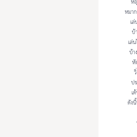
หญ
หมากร
เล่
บ้
เล่น
บ้า
หั
ว
ปร
เต
ดังน