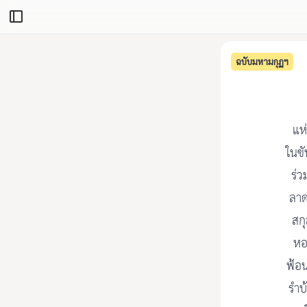
ฉบับมหามกุฏฯ
แห่
ในขั
ร่ว
ลาด
สกุ
หอ
ฟ้อ
รำบ