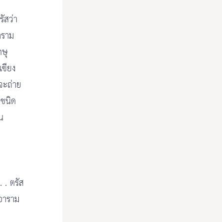
ัสว่า
าราม
กษุ
เขียง
จะถ่าย
 ชนิด
น
 . ตรัส
 อาราม