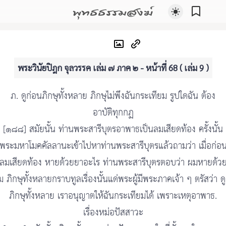
พุทธธรรมสงฆ์
พระวินัยปิฎก จุลวรรค เล่ม ๗ ภาค ๒ - หน้าที่ 68 ( เล่ม 9 )
ภ. ดูก่อนภิกษุทั้งหลาย ภิกษุไม่พึงฉันกระเทียม รูปใดฉัน ต้อง
อาบัติทุกกฏ
[๑๘๘] สมัยนั้น ท่านพระสารีบุตรอาพาธเป็นลมเสียดท้อง ครั้งนั้น
พระมหาโมคคัลลานะเข้าไปหาท่านพระสารีบุตรแล้วถามว่า เมื่อก่อ
นลมเสียดท้อง หายด้วยยาอะไร ท่านพระสารีบุตรตอบว่า ผมหายด้ว
ม ภิกษุทั้งหลายกราบทูลเรื่องนั้นแด่พระผู้มีพระภาคเจ้า ๆ ตรัสว่า ด
ภิกษุทั้งหลาย เราอนุญาตให้ฉันกระเทียมได้ เพราะเหตุอาพาธ.
เรื่องหม่อปัสสาวะ