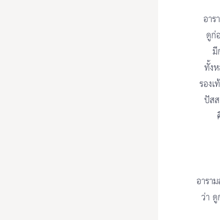
อารา
ดูก
มี
ทั้ง
รองเท
ปัสส
อารามส
ว่า ด