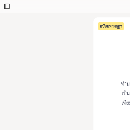
ฉบับมหามกุฏฯ
ท่าน
เป็
เทีย