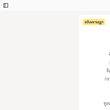
ฉบับมหามกุฏฯ
ต
กรา
ทูล