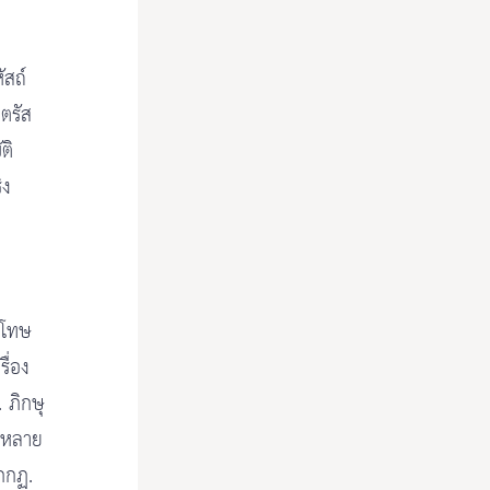
ัสถ์
.ตรัส
ติ
ิง
งโทษ
ื่อง
 ภิกษุ
้งหลาย
ุกกฏ.