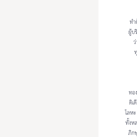
ทำด
ผู้บ
ว
ท
ทอง
ติเ
โลหะ 
ทั้งห
ภิกษ