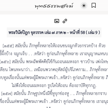
พุทธธรรมสงฆ์
พระวินัยปิฎก จุลวรรค เล่ม ๗ ภาค ๒ - หน้าที่ 58 ( เล่ม 9 )
[๑๕๕] สมัยนั้น ภิกษุทั้งหลายให้ถอนขนจมูกด้วยกรวดบ้าง ด้วย
ขี้ผึ้งบ้าง จมูกเจ็บ . . .ตรัสว่า ดูก่อนภิกษุทั้งหลาย เราอนุญาตแหนบ
[๑๕๖] สมัยนั้น พระฉัพพัคคีย์ใช้กันถอนผมหงอก ชาวบ้าน เพ่งโท
ิเตียน โพนทะนาว่า... เหมือนพวกคฤหัสถ์ผู้บริโภคกาม... ภิกษุทั้งหล
บทูลเรื่องนั้นแด่พระผู้มีพระภาคเจ้า...ตรัสว่า ดูก่อนภิกษุทั้งหลาย ภ
ไม่พึงให้ถอนผมหงอก รูปใดให้ถอน ต้องอาบัติทุกกฏ.
[๑๕๗] สมัยนั้น ภิกษุรูปหนึ่งมีขี้หูจุกช่องหู . .. ภิกษุทั้งหลายกราบ
เรื่องนั้นแด่พระผู้มีพระภาคเจ้า ..ตรัสว่า ดูก่อนภิกษุทั้งหลาย เราอน