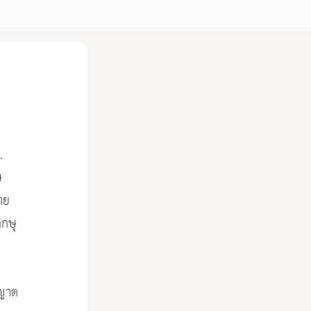
.
ษ
าย
ิกษุ
ุญาต