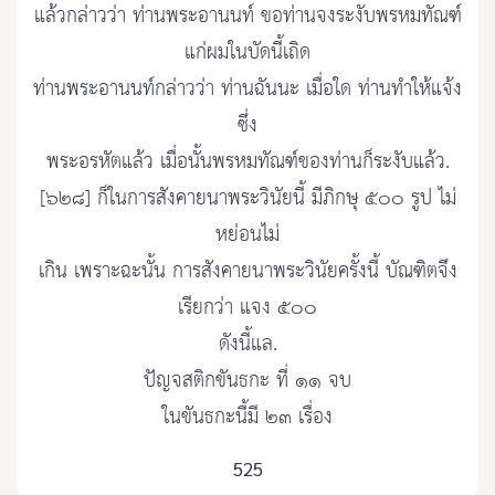
แล้วกล่าวว่า ท่านพระอานนท์ ขอท่านจงระงับพรหมทัณฑ์
แก่ผมในบัดนี้เถิด
ท่านพระอานนท์กล่าวว่า ท่านฉันนะ เมื่อใด ท่านทำให้แจ้ง
ซึ่ง
พระอรหัตแล้ว เมื่อนั้นพรหมทัณฑ์ของท่านก็ระงับแล้ว.
[๖๒๘] ก็ในการสังคายนาพระวินัยนี้ มีภิกษุ ๕๐๐ รูป ไม่
หย่อนไม่
เกิน เพราะฉะนั้น การสังคายนาพระวินัยครั้งนี้ บัณฑิตจึง
เรียกว่า แจง ๕๐๐
ดังนี้แล.
ปัญจสติกขันธกะ ที่ ๑๑ จบ
ในขันธกะนี้มี ๒๓ เรื่อง
525