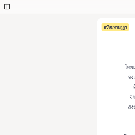
ฉบับมหามกุฏฯ
โดยส
จงเ
จง
สงฆ