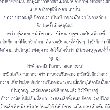
ทั้งหลายเท่านั้น. ภิกษุณีทำกาลกิริยาในสำนักของภิกษุบริขารของเธ
เป็นของภิกษุณีทั้งหลายเท่านั้น.
บทว่า ปุราณมลฺลี มีความว่า เป็นภริยาของนักมวย ในกาลก่อน
คือ ในครั้งเป็นคฤหัสถ์.
บทว่า ปุริสพฺยญฺชนํ มีความว่า นิมิตของบุรุษ จะเป็นอวัยวะที่
กปิดก็ตาม มิได้ปกปิดก็ตาม คือ จะเป็นของที่สิ่งไร ๆ กำบังก็ตาม มิไ
ังก็ตาม. ถ้าภิกษุณี เพ่งดูความคิดให้เกิดขึ้นว่า นิมิตของบุรุษอยู่ที่นี่ 
ทุกกฏ.
[ว่าด้วยอามิสที่เขาถวายเฉพาะตน]
อามิสใดที่เขาบอกถวายว่า ท่านจงบริโภคเอง อามิสนั้นชื่อว่าของ
าถวาย เพื่อประโยชน์แก่การบริโภคเฉพาะตน เมื่อภิกษุให้อามิสนั้นแก่ผ
เป็นทุกกฏ. แต่ถือเอาส่วนดีเสียก่อนแล้ว จึงให้ควรอยู่.
ถ้าว่า อามิสนั้นไม่เป็นที่สบาย จะสละเสียทั้งหมด ก็ควร. จะบริโภค
จีวรเสียวันหนึ่ง หรือ ๒ วันแล้วจึงให้ ก็ควร. แม้ในบาตรเป็นต้น ก็มี