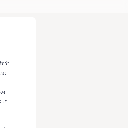
ือว่า
นของ
า
ของ
้ง ๕