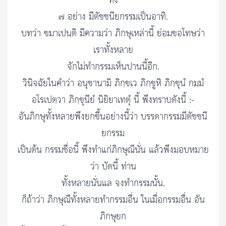
ทั้ง
๗ อย่าง มีตัชชนียกรรมเป็นอาทิ.
บทว่า ขมาเปนฺติ มีความว่า ภิกษุเหล่านี้ ย่อมขอโทษว่า
เราทั้งหลาย
จักไม่ทำกรรมเห็นปานนี้อีก.
วินิจฉัยในคำว่า อนุชานามิ ภิกฺขเว ภิกฺขูหิ ภิกฺขุนํ กมฺมํ
อโรเปตฺวา ภิกฺขุนียํ นิยิยาเทตุํ นี้ พึงทราบดังนี้ :-
อันภิกษุทั้งหลายพึงยกขึ้นอย่างนี้ว่า บรรดากรรมมีตัชชนี
ยกรรม
เป็นต้น กรรมชื่อนี้ พึงทำแก่ภิกษุณีนั่น แล้วพึงมอบหมาย
ว่า บัดนี้ ท่าน
ทั้งหลายนั่นแล จงทำกรรมนั้น.
ก็ถ้าว่า ภิกษุณีทั้งหลายทำกรรมอื่น ในเมื่อกรรมอื่น อัน
ภิกษุยก