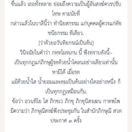
ขึ้นแล้ว เธอทั้งหลาย ย่อมถึงความเป็นผู้อันสงฆ์ควรปรับ
โทษ ตามนัยที่
กล่าวแล้วในบาลีนี้ว่า ทำนิยสกรรม แก่บุคคลผู้ควรแก่ตัช
ชนียกรรม ทีเดียว.
[ว่าด้วยอวันทิยกรณ์เป็นต้น]
วินิจฉัยในคำว่า กทฺทโมทเกน นี้ พึงทราบดังนี้:-
เป็นทุกกฏแก่ภิกษุผู้รดด้วยน้ำโคลนอย่างเดียวเท่านั้น
หามิได้ เมื่อรด
แม้ด้วยน้ำใส น้ำยอมและตมเป็นต้นอย่างใดอย่างหนึ่ง ก็
เป็นทุกกฏเหมือนกัน.
ข้อว่า อวนฺทิโย โส ภิกฺขเว ภิกฺขุ ภิกฺขุนิสงฺเฆน กาตพฺโพ
มีความว่า ภิกษุณีสงฆ์พึงประชุมกัน ในสำนักภิกษุณี สวด
ประกาศ ๓ ครั้ง