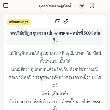
พุทธธรรมสงฆ์
ฉบับมหามกุฏฯ
พระวินัยปิฎก จุลวรรค เล่ม ๗ ภาค ๒ - หน้าที่ 500 ( เล่ม
9 )
ให้ภิกษุทั้งหลายให้อุปสมบทนางภิกษุณี. นางสากิยานีแม้
ทั้งปวงเหล่านั้น ได้
เป็นผู้ชื่อว่า อุปสมบทแล้วพร้อมกัน ด้วยประการฉะนี้.
พระนางโคตมี บรรลุพระอรหัตด้วยพระโอวาทนี้ว่า เย โข
ตฺวํ
โคตมิ (เป็นอาทิ).
ข้อว่า กมฺมํ น กริยติ มีความว ่า ภิกษุทั้งหลายไม่ทำกรรม