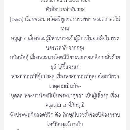
ในขันธกะนี้ มี ๑๐๙ เรื่อง
หัวข้อประจำขันธกะ
[๖๑๓] เรื่องพระนางโคตมีทูลของบรรพชา พระตถาคตไม่
ทรง
อนุญาต เรื่องพระผู้มีพระภาคเจ้าผู้ฝึกเวไนยเสด็จไปพระ
นครเวสาลี จากกรุง
กบิลพัสดุ์ เรื่องพระนางโคตมีมีพระวรกายเกลือกกลั้วด้วย
ธุลี ได้ชี้แจงแก่
พระอานนท์ที่ซุ้มประตู เรื่องพระอานนท์ทูลขอโดยนัยว่า
มาตุคามเป็นภัพ-
บุคคล พระนางโคตมีเป็นพระมาตุจฉา เป็นผู้เลี้ยงดู เรื่อง
ครุธรรม ๘ ที่ภิกษุณี
พึงประพฤติตลอดชีวิต คือ ภิกษุณีบวชตั้งร้อยปีต้องกราบ
ไหว้ภิกษุแม้บวชใน