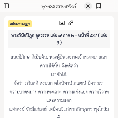
พุทธธรรมสงฆ์
ฉบับมหามกุฏฯ
พระวินัยปิฎก จุลวรรค เล่ม ๗ ภาค ๒ - หน้าที่ 437 ( เล่ม
9 )
และมีภิกษาดีเป็นต้น. พระผู้มีพระภาคเจ้าทรงหมายเอา
ความได้นั้น จึงตรัสว่า
เราจักได้.
ข้อว่า ภวิสฺสติ สงฺฆสฺส ตโตนิทานํ ภณฺฑนํ มีความว่า
ความบาดหมาง ความทะเลาะ ความแก่งแย่ง ความวิวาท
และความแตก
แห่งสงฆ์ จักมีแก่สงฆ์ เหมือนมีแก่พวกภิกษุชาวกรุงโกสัม