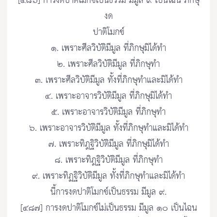
[๔๘๖] การงดปาติโมกข์เป็นธรรม มีมูล ๙ เป็นไฉน ภิกษุ
งด
ปาติโมกข์
๑. เพราะศีลวิบัติมีมูล ที่ภิกษุมิได้ทำ
๒. เพราะศีลวิบัติมีมูล ที่ภิกษุทำ
๓. เพราะศีลวิบัติมีมูล ทั้งที่ภิกษุทำและมิได้ทำ
๔. เพราะอาจารวิบัติมีมูล ที่ภิกษุมิได้ทำ
๕. เพราะอาจารวิบัติมีมูล ที่ภิกษุทำ
๖. เพราะอาจารวิบัติมีมูล ทั้งที่ภิกษุทำและมิได้ทำ
๗. เพราะทิฎฐิวิบัติมีมูล ที่ภิกษุมิได้ทำ
๘. เพราะทิฎฐิวิบัติมีมูล ที่ภิกษุทำ
๙. เพราะทิฏฐิวิบัติมีมูล ทั้งที่ภิกษุทำและมิได้ทำ
นี้การงดปาติโมกข์เป็นธรรม มีมูล ๙.
[๔๘๗] การงดปาติโมกข์ไม่เป็นธรรม มีมูล ๑๐ เป็นไฉน