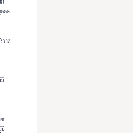
มี
บุคคล
ังวาส
มี
ุทธ-
้มี