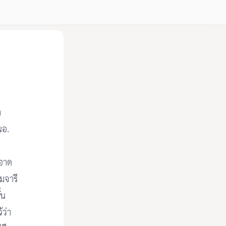
า
นอ.
ะอาด
มจารี
้น
้ว่า