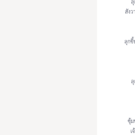
ล
สังว
ลุกข
ล
ซุ้
เจ