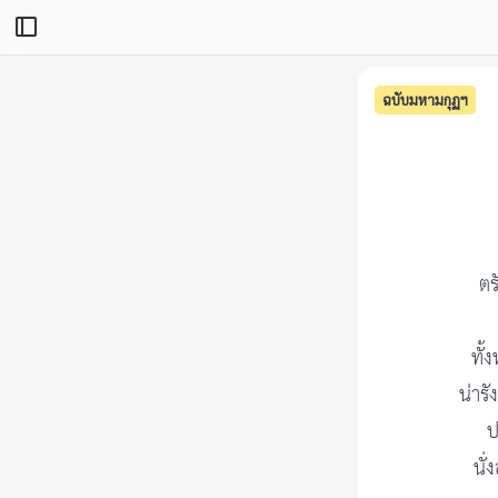
ฉบับมหามกุฏฯ
ตร
ทั้
น่าร
ป
นั่