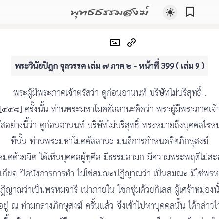
พุทธธรรมสงฆ์
พระวินัยปิฎก จุลวรรค เล่ม ๗ ภาค ๒ - หน้าที่ 399 ( เล่ม 9 )
พระผู้มีพระภาคเจ้าตรัสว่า ดูก่อนอานนท์ บริษัทไม่บริสุทธิ์ .
[๔๔๘] ครั้งนั้น ท่านพระมหาโมคคัลลานะคิดว่า พระผู้มีพระภาคเจ้
ัสอย่างนี้ว่า ดูก่อนอานนท์ บริษัทไม่บริสุทธิ์ ทรงหมายถึงบุคคลไรห
ทีนั้น ท่านพระมหาโมคคัลลานะ มนสิการกำหนดจิตภิกษุสงฆ์
งหมดด้วยจิต ได้เห็นบุคคลผู้ทุศีล มีธรรมลามก มีความพระพฤติไม่ส
ังเกียจ ปิดบังการการทำ ไม่ใช่สมณะปฏิญาณว่า เป็นสมณะ มิใช่พรห
ฏิญาณว่าเป็นพรหมจารี เน่าภายใน โชกชุ่มด้วยกิเลส ผู้เศร้าหมองนั
งอยู่ ณ ท่ามกลางภิกษุสงฆ์ ครั้นแล้ว จึงเข้าไปหาบุคคลนั้น ได้กล่าวไว