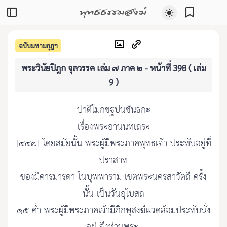
พุทธธรรมสงฆ์
ฉบับมหามกุฏฯ
พระวินัยปิฎก จุลวรรค เล่ม ๗ ภาค ๒ - หน้าที่ 398 ( เล่ม
9 )
ปาติโมกขฐปนขันธกะ
เรื่องพระอานนทเถระ
[๔๔๗] โดยสมัยนั้น พระผู้มีพระภาคพุทธเจ้า ประทับอยู่ที่
ปราสาท
ของมิคารมารดา ในบุพพาราม เขตพระนครสาวัตถี ครั้ง
นั้น เป็นวันอุโบสถ
๑๕ ค่ำ พระผู้มีพระภาคเจ้ามีภิกษุสงฆ์แวดล้อมประทับนั่ง