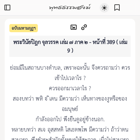
พุทธธรรมสงฆ์
ฉบับมหามกุฏฯ
พระวินัยปิฎก จุลวรรค เล่ม ๗ ภาค ๒ - หน้าที่ 389 ( เล่ม
9 )
ย่อมมีในสถานบางตำบล, เพราะฉะนั้น จึงควรถามว่า ควร
เข้าไปเวลาไร ?
ควรออกมาเวลาไร ?
สองบทว่า พหิ  ิเตน มีความว่า เห็นทางของงูหรือของ
อมนุษย์
กำลังออกไป พึงยืนดูอยู่ข้างนอก.
หลายบทว่า สเจ อุสฺสหติ โสเธตพฺโพ มีความว่า ถ้าว่าตน