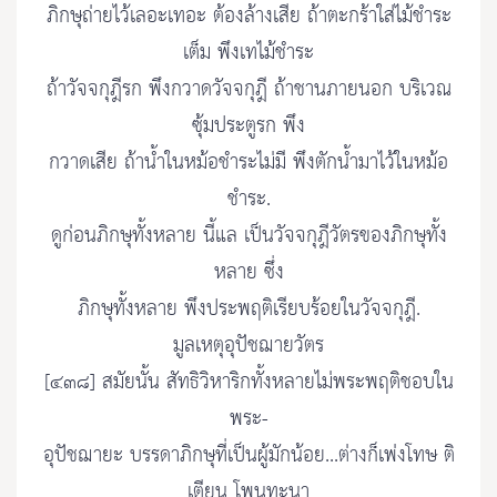
ภิกษุถ่ายไว้เลอะเทอะ ต้องล้างเสีย ถ้าตะกร้าใส่ไม้ชำระ
เต็ม พึงเทไม้ชำระ
ถ้าวัจจกุฎีรก พึงกวาดวัจจกุฎี ถ้าชานภายนอก บริเวณ
ซุ้มประตูรก พึง
กวาดเสีย ถ้าน้ำในหม้อชำระไม่มี พึงตักน้ำมาไว้ในหม้อ
ชำระ.
ดูก่อนภิกษุทั้งหลาย นี้แล เป็นวัจจกุฎีวัตรของภิกษุทั้ง
หลาย ซึ่ง
ภิกษุทั้งหลาย พึงประพฤติเรียบร้อยในวัจจกุฎี.
มูลเหตุอุปัชฌายวัตร
[๔๓๘] สมัยนั้น สัทธิวิหาริกทั้งหลายไม่พระพฤติชอบใน
พระ-
อุปัชฌายะ บรรดาภิกษุที่เป็นผู้มักน้อย...ต่างก็เพ่งโทษ ติ
เตียน โพนทะนา