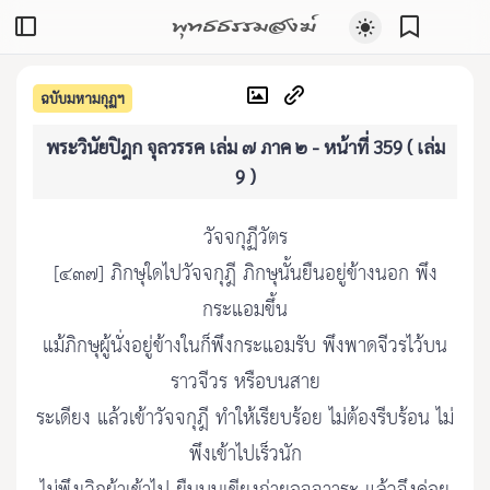
พุทธธรรมสงฆ์
ฉบับมหามกุฏฯ
พระวินัยปิฎก จุลวรรค เล่ม ๗ ภาค ๒ - หน้าที่ 359 ( เล่ม
9 )
วัจจกุฏีวัตร
[๔๓๗] ภิกษุใดไปวัจจกุฎี ภิกษุนั้นยืนอยู่ข้างนอก พึง
กระแอมขึ้น
แม้ภิกษุผู้นั่งอยู่ข้างในก็พึงกระแอมรับ พึงพาดจีวรไว้บน
ราวจีวร หรือบนสาย
ระเดียง แล้วเข้าวัจจกุฎี ทำให้เรียบร้อย ไม่ต้องรีบร้อน ไม่
พึงเข้าไปเร็วนัก