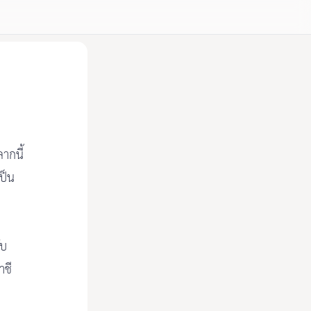
ากนี้
เป็น
ับ
าชี