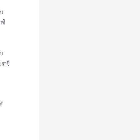
ับ
าชี
ับ
ฆราชี
ด้