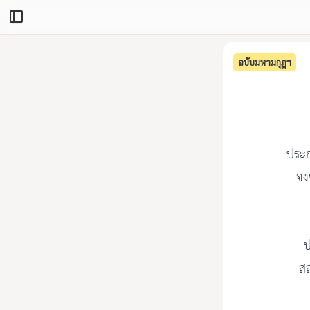
ฉบับมหามกุฏฯ
ประก
จงช
ป
สล