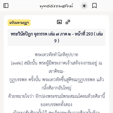
พุทธธรรมสงฆ์
ฉบับมหามกุฏฯ
พระวินัยปิฎก จุลวรรค เล่ม ๗ ภาค ๒ - หน้าที่ 293 ( เล่ม
9 )
พระเทวทัตทำโลหิตุปบาท
[๓๗๒] สมัยนั้น พระผู้มีพระภาคเจ้าเสด็จจงกรมอยู่ ณ
เขาคิชฌ-
กูฏบรรพต ครั้งนั้น พระเทวทัตขึ้นสู่คิชฌกูฏบรรพต แล้ว
กลิ้งศิลากอันใหญ่
ด้วยหมายใจว่า จักปลงพระชนม์พระสมณโคดมด้วยศิลานี้
ยอดบรรพตทั้งสอง