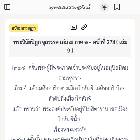
พุทธธรรมสงฆ์
ฉบับมหามกุฏฯ
พระวินัยปิฎก จุลวรรค เล่ม ๗ ภาค ๒ - หน้าที่ 274 ( เล่ม
9 )
[๓๔๘] ครั้นพระผู้มีพระภาคเจ้าประทับอยู่ในอนุปิยนิคม
ตามพุทธา-
ภิรมย์ แล้วเสด็จจาริกทางเมืองโกสัมพี เสด็จจาริกโดย
ลำดับถึงเมืองโกสัมพี
แล้ว ทราบว่า พระองค์ประทับอยู่ที่โฆสิตาราม เขตเมือง
โกสัมพีนั้น.
เรื่องพระเทวทัต