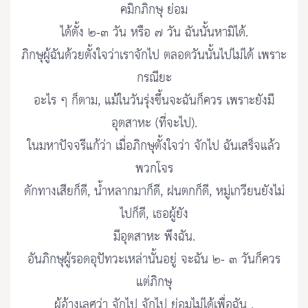
คมิกภิกษุ ย่อม
ได้ตั้ง ๒-๓ วัน หรือ ๗ วัน ฉันนั้นหามิได้.
ภิกษุผู้ฉันด้วยตั้งใจว่าเราจักไป ตลอดวันนั้นไปไม่ได้ เพราะ
กรณียะ
อะไร ๆ ก็ตาม, แม้ในวันรุ่งขึ้นจะฉันก็ควร เพราะยังมี
อุตสาหะ (ที่จะไป).
ในมหาปัจจรีแก้ว่า เมื่อภิกษุตั้งใจว่า จักไป ฉันเสร็จแล้ว
พวกโจร
ดักทางเสียก็ดี, น้ำหลากมาก็ดี, ฝนตกก็ดี, หมู่เกวียนยังไม่
ไปก็ดี, เธอผู้ยัง
มีอุตสาหะ พึงฉัน.
อันภิกษุผู้รอดอุปัทวะเหล่านั้นอยู่ จะฉัน ๒- ๓ วันก็ควร
แต่ภิกษุ
ผู้อ้างเลศว่า จักไป จักไป ย่อมไม่ได้เพื่อฉัน .