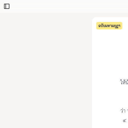
ฉบับมหามกุฏฯ
ให้
ว่า
๔ 