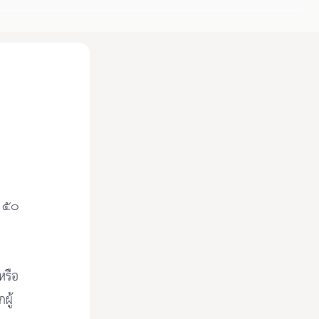
อ ๕๐
หรือ
ผู้