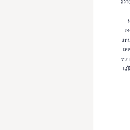
ถวาย
ห
เอ
แทน.
เหล
หลาย
แม้