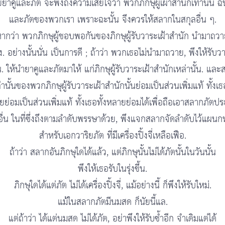
ยาคูและภัต จะพึงถึงความเสียใจว่า พวกภิกษุผู้เผาสำนักเท่านั้น ฉั
และภัตของพวกเรา เพราะฉะนั้น จึงควรให้สลากในสกุลอื่น ๆ.
ากว่า พวกภิกษุผู้ชอบพอกันของภิกษุผู้รับวาระเฝ้าสำนัก นำมาถว
ง. อย่างนั้นนั่น เป็นการดี ; ถ้าว่า พวกเธอไม่นำมาถวาย, พึงให้รับว
 ให้นำยาคูและภัตมาให้ แก่ภิกษุผู้รับวาระเฝ้าสำนักเหล่านั้น. แล
่านั้นของพวกภิกษุผู้รับวาระเฝ้าสำนักนั้นย่อมเป็นส่วนเพิ่มแท้ ทั้งเธอ
ย่อมเป็นส่วนเพิ่มแท้ ทั้งเธอทั้งหลายย่อมได้เพื่อถือเอาสลากภัตป
อื่น ในที่ซึ่งถึงตามลำดับพรรษาด้วย, พึงแจกสลากจัดลำดับไว้แผนกห
สำหรับเอกวาริยภัต ที่มีเครื่องปิ้งจี่เหลือเฟือ.
ถ้าว่า สลากอันภิกษุใดได้แล้ว, แต่ภิกษุนั้นไม่ได้ภัตนั้นในวันนั้น
พึงให้เธอรับในรุ่งขึ้น.
ภิกษุใดได้แต่ภัต ไม่ได้เครื่องปิ้งจี่, แม้อย่างนี้ ก็พึงให้รับใหม่.
แม้ในสลากภัตมีนมสด ก็นัยนี้แล.
แต่ถ้าว่า ได้แต่นมสด ไม่ได้ภัต, อย่าพึงให้รับซ้ำอีก จำเดิมแต่ได้