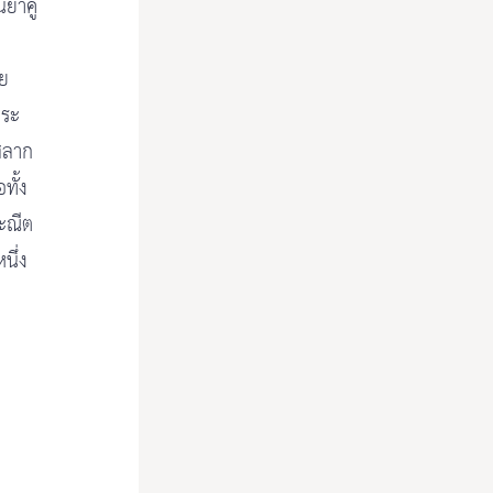
นยาคู
าย
าระ
ะสลาก
ทั้ง
ระณีต
นึ่ง