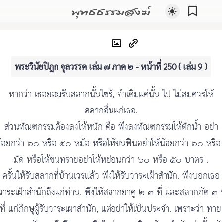
พุทธธรรมสงฆ์
พระวินัยปิฎก จุลวรรค เล่ม ๗ ภาค ๒ - หน้าที่ 250 ( เล่ม 9 )
หากว่า เธอยอมรับสลากนั้นไซร้, จำเดิมแค่นั้น ไป ไม่สมควรให้
สลากอื่นแก่เธอ.
ส่วนทัณฑกรรมต้องลงให้หนัก คือ พึงลงทัณฑกรรมให้ตักน้ำ อย่า
น้อยกว่า ๖๐ หรือ ๕๐ หม้อ หรือให้ขนฟืนอย่าให้น้อยกว่า ๖๐ หรื
มัด หรือให้ขนทรายอย่าให้หย่อนกว่า ๖๐ หรือ ๕๐ บาตร .
ครั้นให้รับสลากที่บ้านเวรแล้ว พึงให้รับวาระเฝ้าสำนัก. พึงบอกเธอ
 วาระเฝ้าสำนักถึงแก่ท่าน. พึงให้สลากยาคู ๒-๓ ที่ และสลากภัต ๓ 
ที่ แก่ภิกษุผู้รับวาระเผาสำนัก, แต่อย่าให้เป็นประจำ. เพราะว่า ทายก