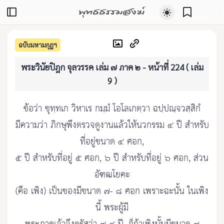
พุทธธรรมสงฆ์
ฉบับมหามกุฏฯ
พระวินัยปิฎก จุลวรรค เล่ม ๗ ภาค ๒ - หน้าที่ 224 ( เล่ม
9 )
ข้อว่า ขุทฺทเก วิหาเร กมฺมํ โอโลเกตฺวา ฉปฺปณฺจวสฺสิกํ
มีความว่า ภิกษุพึงตรวจดูงานแล้วให้นวกรรม ๔ ปี สำหรับ
ที่อยู่ขนาด ๔ ศอก,
๕ ปี สำหรับที่อยู่ ๕ ศอก, ๖ ปี สำหรับที่อยู่ ๖ ศอก, ส่วน
อัฑฒโยคะ
(คือ เพิง) เป็นของมีขนาด ๗- ๘ ศอก เพราะฉะนั้น ในเพิง
นี้ พระผู้มี