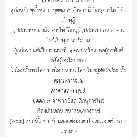
บุคคลที่ควรไหว้ ๓ จำพวก
ดูก่อนภิกษุทั้งหลาย บุคคล ๓ จำพวกนี้ ภิกษุควรไหว้ คือ
ภิกษุผู้
อุปสมบทภายหลัง ควรไหว้ภิกษุผู้อุปสมบทก่อน ๑ ควร
ไหว้ภิกษุนานาสังวาส
ผู้แก่กว่า แต่เป็นธรรมวาที ๑ ควรไหว้ตถาคตผู้อรหันต์
ตรัสรู้เองโดยชอบ
ในโลกทั้งเทวโลก มารโลก พรหมโลก ในหมู่สัตว์พร้อมทั้ง
สมณพราหมณ์
เทวดาและมนุษย์.
บุคคล ๓ จำพวกนี้แล ภิกษุควรไหว้
เรื่องเกียดกันเสนาสนะของสงฆ์
[๒๖๕] สมัยนั้น ชาวบ้านตกแต่งมณฑป จัดแจงเครื่องลาด
แผ้วถาง