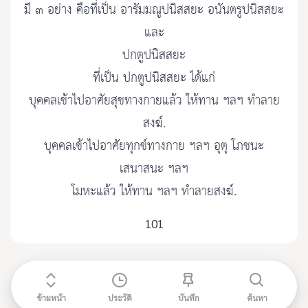
มี ๓ อย่าง คือที่เป็น อารัมมณูปนิสสยะ อนันตรูปนิสสยะ
และ
ปกตูปนิสสยะ
ที่เป็น ปกตูปนิสสยะ ได้แก่
บุคคลเข้าไปอาศัยสุขทางกายแล้ว ให้ทาน ฯลฯ ทำลาย
สงฆ์.
บุคคลเข้าไปอาศัยทุกข์ทางกาย ฯลฯ อุตุ โภชนะ
เสนาสนะ ฯลฯ
โมหะแล้ว ให้ทาน ฯลฯ ทำลายสงฆ์.
101
ข้ามหน้า
ประวัติ
บันทึก
ค้นหา
ติดต่อ admin@etripitaka91.com