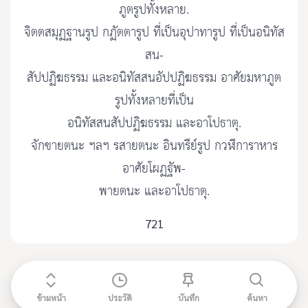
ภูตรูปทั้งหลาย.
จิตตสมุฏฐานรูป กฏัตตารูป ที่เป็นอุปาทารูป ที่เป็นอนิทัส
สน-
สัปปฏิฆธรรม และอนิทัสสนอัปปฏิฆธรรม อาศัยมหาภูต
รูปทั้งหลายที่เป็น
อนิทัสสนสัปปฏิฆธรรม และอาโปธาตุ.
จักขายตนะ ฯลฯ รสายตนะ อินทรีย์รูป กวฬีการาหาร
อาศัยโผฏฐัพ-
พายตนะ และอาโปธาตุ.
721
ข้ามหน้า
ประวัติ
บันทึก
ค้นหา
ติดต่อ admin@etripitaka91.com