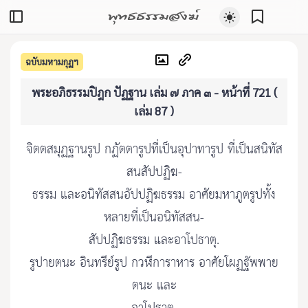
พุทธธรรมสงฆ์
ฉบับมหามกุฏฯ
พระอภิธรรมปิฎก ปัฏฐาน เล่ม ๗ ภาค ๓ - หน้าที่ 721 (
เล่ม 87 )
จิตตสมุฏฐานรูป กฏัตตารูปที่เป็นอุปาทารูป ที่เป็นสนิทัส
สนสัปปฏิฆ-
ธรรม และอนิทัสสนอัปปฏิฆธรรม อาศัยมหาภูตรูปทั้ง
หลายที่เป็นอนิทัสสน-
สัปปฏิฆธรรม และอาโปธาตุ.
รูปายตนะ อินทรีย์รูป กวฬีการาหาร อาศัยโผฏฐัพพาย
ตนะ และ