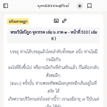
พุทธธรรมสงฆ์
ฉบับมหามกุฏฯ
พระวินัยปิฎก จุลวรรค เล่ม ๖ ภาค ๑ - หน้าที่ 510 ( เล่ม
8 )
บรรลุ ท่านได้บรรลุแล้วโดยลำดับทั้งหมด อนึ่ง ท่านไม่มี
กรณียกิจ
อะไรที่ยิ่งขึ้นไป หรือกรณียกิจที่ทำเสร็จแล้ว ก็ไม่ต้องกลับ
สั่งสมอีก.
[๕๙๐] ครั้งนั้น ท่านพระทัพพมัลลบุตรหลีกเร้นอยู่ในที่
สงัด ได้
เกิดความปริวิตกแห่งใจอย่างนี้ว่า เราแลมีอายุ ๗ ปีนับแต่