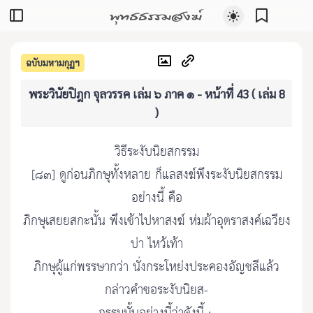
พุทธธรรมสงฆ์
ฉบับมหามกุฏฯ
พระวินัยปิฎก จุลวรรค เล่ม ๖ ภาค ๑ - หน้าที่ 43 ( เล่ม 8
)
วิธีระงับนิยสกรรม
[๘๓] ดูก่อนภิกษุทั้งหลาย ก็แลสงฆ์พึงระงับนิยสกรรม
อย่างนี้ คือ
ภิกษุเสยยสกะนั้น พึงเข้าไปหาสงฆ์ ห่มผ้าอุตราสงค์เฉวียง
บ่า ไหว้เท้า
ภิกษุผู้แก่พรรษากว่า นั่งกระโหย่งประคองอัญชลีแล้ว
กล่าวคำขอระงับนิยส-