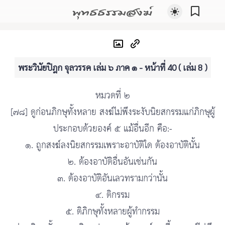
พุทธธรรมสงฆ์
พระวินัยปิฎก จุลวรรค เล่ม ๖ ภาค ๑ - หน้าที่ 40 ( เล่ม 8 )
หมวดที่ ๒
[๗๘] ดูก่อนภิกษุทั้งหลาย สงฆ์ไม่พึงระงับนิยสกรรมแก่ภิกษุผู้
ประกอบด้วยองค์ ๕ แม้อื่นอีก คือ:-
๑. ถูกสงฆ์ลงนิยสกรรมเพราะอาบัติใด ต้องอาบัตินั้น
๒. ต้องอาบัติอื่นอันเช่นกัน
๓. ต้องอาบัติอันเลวทรามกว่านั้น
๔. ติกรรม
๕. ติภิกษุทั้งหลายผู้ทำกรรม