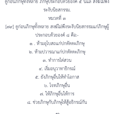
ดูก่อนภิกษุทั้งหลาย ภิกษุประกอบด้วยองค์ ๕ นี้แล สงฆ์ไม่พึง
ระงับนิยสกรรม.
หมวดที่ ๓
[๗๙] ดูก่อนภิกษุทั้งหลาย สงฆ์ไม่พึงระงับนิยสกรรมแก่ภิกษุผู้
ประกอบด้วยองค์ ๘ คือ:-
๑ . ห้ามอุโบสถแก่ปกตัตตะภิกษุ
๒. ห้ามปวารณาแก่ปกตัตตะภิกษุ
๓. ทำการไต่สวน
๔. เริ่มอนุวาทาธิกรณ์
๕. ยังภิกษุอื่นให้ทำโอกาส
๖. โจทภิกษุอื่น
๗. ให้ภิกษุอื่นให้การ
๘. ช่วยภิกษุกับภิกษุให้สู้อธิกรณ์กัน