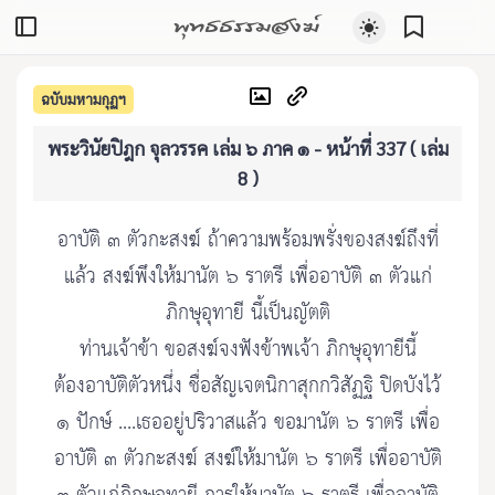
พุทธธรรมสงฆ์
ฉบับมหามกุฏฯ
พระวินัยปิฎก จุลวรรค เล่ม ๖ ภาค ๑ - หน้าที่ 337 ( เล่ม
8 )
อาบัติ ๓ ตัวกะสงฆ์ ถ้าความพร้อมพรั่งของสงฆ์ถึงที่
แล้ว สงฆ์พึงให้มานัต ๖ ราตรี เพื่ออาบัติ ๓ ตัวแก่
ภิกษุอุทายี นี้เป็นญัตติ
ท่านเจ้าข้า ขอสงฆ์จงฟังข้าพเจ้า ภิกษุอุทายีนี้
ต้องอาบัติตัวหนึ่ง ชื่อสัญเจตนิกาสุกกวิสัฏฐิ ปิดบังไว้
๑ ปักษ์ ....เธออยู่ปริวาสแล้ว ขอมานัต ๖ ราตรี เพื่อ
อาบัติ ๓ ตัวกะสงฆ์ สงฆ์ให้มานัต ๖ ราตรี เพื่ออาบัติ