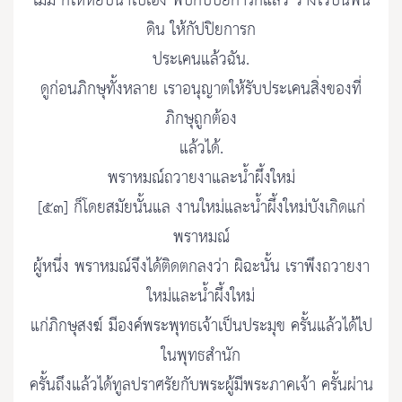
ไม่มี ก็ให้หยิบนำไปเอง พบกัปปิยการกแล้ว วางไว้บนพื้น
ดิน ให้กัปปิยการก
ประเคนแล้วฉัน.
ดูก่อนภิกษุทั้งหลาย เราอนุญาตให้รับประเคนสิ่งของที่
ภิกษุถูกต้อง
แล้วได้.
พราหมณ์ถวายงาและน้ำผึ้งใหม่
[๕๓] ก็โดยสมัยนั้นแล งานใหม่และน้ำผึ้งใหม่บังเกิดแก่
พราหมณ์
ผู้หนึ่ง พราหมณ์จึงได้ติดตกลงว่า ผิฉะนั้น เราพึงถวายงา
ใหม่และน้ำผึ้งใหม่
แก่ภิกษุสงฆ์ มีองค์พระพุทธเจ้าเป็นประมุข ครั้นแล้วได้ไป
ในพุทธสำนัก
ครั้นถึงแล้วได้ทูลปราศรัยกับพระผู้มีพระภาคเจ้า ครั้นผ่าน