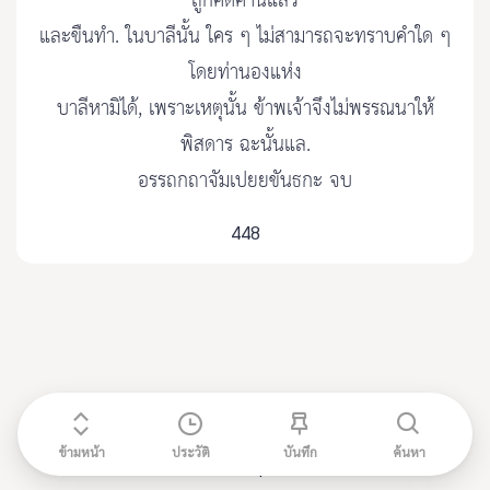
ถูกคัดค้านแล้ว
และขืนทำ. ในบาลีนั้น ใคร ๆ ไม่สามารถจะทราบคำใด ๆ
โดยท่านองแห่ง
บาลีหามิได้, เพราะเหตุนั้น ข้าพเจ้าจึงไม่พรรณนาให้
พิสดาร ฉะนั้นแล.
อรรถกถาจัมเปยยขันธกะ จบ
448
ข้ามหน้า
ประวัติ
บันทึก
ค้นหา
ติดต่อ admin@etripitaka91.com