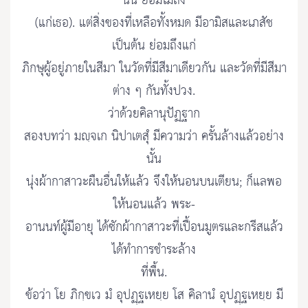
นั้น ย่อมไม่ถึง
(แก่เธอ). แต่สิ่งของที่เหลือทั้งหมด มีอามิสและเภสัช
เป็นต้น ย่อมถึงแก่
ภิกษุผู้อยู่ภายในสีมา ในวัดที่มีสีมาเดียวกัน และวัดที่มีสีมา
ต่าง ๆ กันทั้งปวง.
ว่าด้วยคิลานุปัฏฐาก
สองบทว่า มญฺจเก นิปาเตสุํ มีความว่า ครั้นล้างแล้วอย่าง
นั้น
นุ่งผ้ากาสาวะผืนอื่นให้แล้ว จึงให้นอนบนเตียน; ก็แลพอ
ให้นอนแล้ว พระ-
อานนท์ผู้มีอายุ ได้ซักผ้ากาสาวะที่เปื้อนมูตรและกรีสแล้ว
ได้ทำการชำระล้าง
ที่พื้น.
ข้อว่า โย ภิกฺขเว มํ อุปฏฺฐเหยฺย โส คิลานํ อุปฏฺฐเหยฺย มี