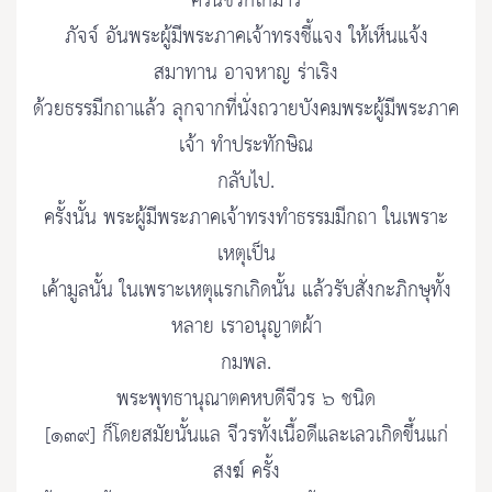
ครั้นชีวกโกมาร
ภัจจ์ อันพระผู้มีพระภาคเจ้าทรงชี้แจง ให้เห็นแจ้ง
สมาทาน อาจหาญ ร่าเริง
ด้วยธรรมีกถาแล้ว ลุกจากที่นั่งถวายบังคมพระผู้มีพระภาค
เจ้า ทำประทักษิณ
กลับไป.
ครั้งนั้น พระผู้มีพระภาคเจ้าทรงทำธรรมมีกถา ในเพราะ
เหตุเป็น
เค้ามูลนั้น ในเพราะเหตุแรกเกิดนั้น แล้วรับสั่งกะภิกษุทั้ง
หลาย เราอนุญาตผ้า
กมพล.
พระพุทธานุณาตคหบดีจีวร ๖ ชนิด
[๑๓๙] ก็โดยสมัยนั้นแล จีวรทั้งเนื้อดีและเลวเกิดขึ้นแก่
สงฆ์ ครั้ง