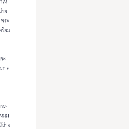
าให้
ถ่าย
้ พระ-
ตรียม
ย
พระ
ระภาค
พระ-
ักหมม
ห้ถ่าย