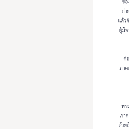
ของ
ถ่า
แล้วจ
ผู้ม
ต่
ภาคเ
พระ
ภาคเ
ด้วยส