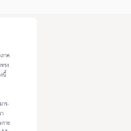
ระภาค
้าทรง
นี้
กมาร-
รา
ระกาย