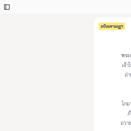
ฉบับมหามกุฏฯ
พระก
เจ้า
ถ่
โกมา
ภ
ถวาย