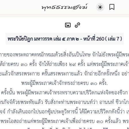
พุทธธรรมสงฆ์
พระวินัยปิฎก มหาวรรค เล่ม ๕ ภาค ๒ - หน้าที่ 260 ( เล่ม 7 )
ายของพระตถาคตหมักหมมด้วยสิ่งอันเป็นโทษ จักไม่ยังพระผู้มีพ
ให้ถ่ายครบ ๓๐ ครั้ง จักให้ถ่ายเพียง ๒๙ ครั้ง แต่พระผู้มีพระภาคเจ
ายแล้วจักสรงพระกาย ครั้นสรงพระกายแล้ว จักถ่ายอีกดรั้งหนึ่ง อย่าง
พระผู้มีพระภาคเจ้าจักทรงถ่ายครบ ๓๐ ครั้ง.
ครั้งนั้น พระผู้มีพระภาคเจ้าทรงทราบความปริวิตกแห่งจิตของชีวก
รภัจจ์ด้วยพระทัยแล้ว รับสั่งกะท่านพระอานนท์ว่า อานนท์ ชีวกโ
ัจจ์ กำลังเดินออกไปนอกซุ้มประตูวิหารนี้ ได้มีความปริวิตกดังนี้ว่า เ
พระโอสถถ่ายแด่พระผู้มีพระภาคเจ้าเพื่อถ่ายครบ ๓๐ ครั้งแล้ว พ