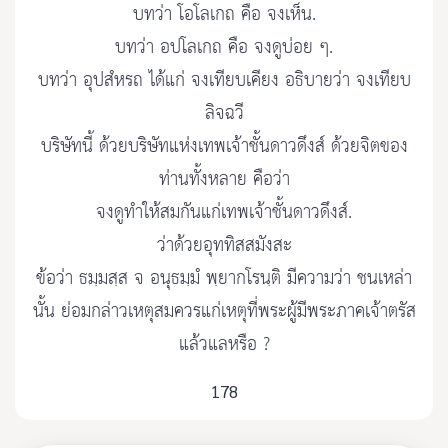
บทว่า โอโลเกถ คือ จงเห็น.
บทว่า อปโลเกถ คือ จงดูบ่อย ๆ.
บทว่า อุปสํหรถ ได้แก่ จงเทียบเคียง อธิบายว่า จงเทียบ
ลิจฉวี
บริษัทนี้ ด้วยบริษัทแห่งเทพเจ้าชั้นดาวดึงส์ ด้วยจิตของ
ท่านทั้งหลาย คือว่า
จงดูทำให้สมกันแก่เทพเจ้าชั้นดาวดึงส์.
ว่าด้วยอุททิสสมังสะ
ข้อว่า ธมฺมสฺส จ อนุธมฺมํ พฺยากโรนฺติ มีความว่า ชนเหล่า
นั้น ย่อมกล่าวเหตุสมควรแก่เหตุที่พระผู้มีพระภาคเจ้าตรัส
แล้วแลหรือ ?
178