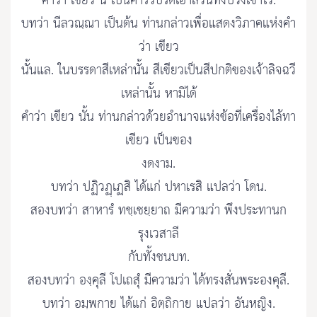
คำว่า เชียว นี้ เป็นคำรวบรัดเอาส่วนทั้งปวงเข้าไว้.
บทว่า นีลวณฺณา เป็นต้น ท่านกล่าวเพื่อแสดงวิภาคแห่งคำ
ว่า เขียว
นั้นแล. ในบรรดาสีเหล่านั้น สีเขียวเป็นสีปกติของเจ้าลิจฉวี
เหล่านั้น หามิได้
คำว่า เขียว นั้น ท่านกล่าวด้วยอำนาจแห่งข้อที่เครื่องไล้ทา
เขียว เป็นของ
งดงาม.
บทว่า ปฏิวฏฺเฏสิ ได้แก่ ปหาเรสิ แปลว่า โดน.
สองบทว่า สาหารํ ทชฺเชยฺยาถ มีความว่า พึงประทานก
รุงเวสาลี
กับทั้งชนบท.
สองบทว่า องฺคุลี โปเถสุํ มีความว่า ได้ทรงสั่นพระองคุลี.
บทว่า อมฺพกาย ได้แก่ อิตฺถิกาย แปลว่า อันหญิง.